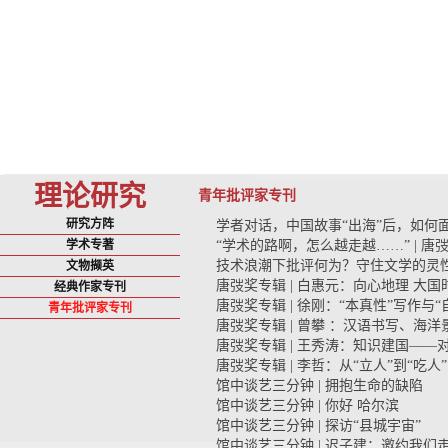
理论研究
青年批评家专刊
研究方阵
学者对话，中国故事“出海”后，如何
学术专著
“学术的路啊，怎么越走越……” | 
技术浪潮下批评何为？守住文学的灵
文物撷英
唐弢奖专辑 | 白惠元：向心地理 大国
经典作家专刊
唐弢奖专辑 | 徐刚：“本真性”写作与“
青年批评家专刊
唐弢奖专辑 | 曾攀 ：汉语书写、海
唐弢奖专辑 | 王秀涛：知识建国—
唐弢奖专辑 | 李哲：从“立人”到“吃
馆中谈艺三分钟 | 拥抱生命的缺陷
馆中谈艺三分钟 | 你好 哈尔滨
馆中谈艺三分钟 | 探访“县城宇宙”
馆中谈艺三分钟 | 迟子建：邀约我们