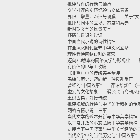
批评写作的行话与师承
文学批评的实感经验与文体意识
界限、增量、晦涩与隔膜——关于“文
批评共同体的立场、态度和素养
新时期文学的风景美学
抒情与反讽的辩证
中国当代小说的诗性精神
在全球化时代坚守中华文化立场
理性看待网络IP剧的繁荣
迈向2.0版本的网络文学与影视业—
有价值的IP与IP改编
《北鸢》中的传统美学精神
民族与历史：迈向新一种拨乱反正
曾经的“中国故事”——评许华新作《
虚妄的文化想象——漫谈《百鸟朝凤
重识古典，对接传统
批评视域的转换与中华美学精神的传
网络言情小说二三事
当代文学的返本开新与中华美学精神
以平常开放的心态弘扬中华美学精神
对接当下中国叙事与中华美学经验的
当代文学中的当代历史与“中国故事”