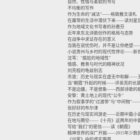
自然、性情与柔软的书写
不均衡的写作
作为生命的“减法”——格致散文读札
在庸常的生活中潜伏下来——读刘星
作为地域文化书写者的孙惠芬
近年来东北诗歌创作的格局与态势
在战争中求证存在的意义
当我在说忧伤时，并不是让你绝望—
小说贵州与乡村的现代性悖论——新
沈苇：“尴尬的地域性”
情感、教育与时代的精神状况
刘亮程的龟兹别志
吊诡：历史与现实在虚无中和解——
当“朝霞”升起的时候——评吴亮的长
不是边疆，不是想象——西部诗歌的
安黎：黄土地上的现代“公牛”
作为叙事学的“过渡带”与“中间物”
张好好的布尔津
在历史与现实间游走——近期中篇小
在地与腾空——《十月》这两年的中
写给“我们”的密信——读《朝霞》
精神世界的深广开掘——2015年少
《出家》中的虚实两界