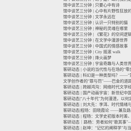
馆中谈艺三分钟 | 只要心中有诗
馆中谈艺三分钟 | 心中有片野性狂放
馆中谈艺三分钟 | 文学永远在
馆中谈艺三分钟 | 认识一只特别的猫
馆中谈艺三分钟 | 神秘的灵魂在哪里
馆中谈艺三分钟 | 《繁花》的空间逻
馆中谈艺三分钟 | 在文学中漫游世界
馆中谈艺三分钟 | 中国式的情感故事
馆中谈艺三分钟 | City 摇滚 walk
馆中谈艺三分钟 | 烽火画梦
馆中谈艺三分钟 | 宇宙奇趣与人类世
客研动态 | 小说的当代性与在场的“零
客研动态 | 科幻是一种类型吗？——
文学创作者的“罪与罚”——巴金的道
客研动态 | 跨越鸿沟：网络时代文学
客研动态 | 国产动画宇宙：新世纪
客研动态|“八十年代”为何漫漶，以
客研动态 | 刘大先：李洱、时代情绪
客研动态|程旸：田晓霞论 ——兼及
客研动态 | 程旸：文学史初版本时差
客研动态｜路杨：劳者如何“歌其事”
客研动态 | 赵坤：“记忆的阐释学”