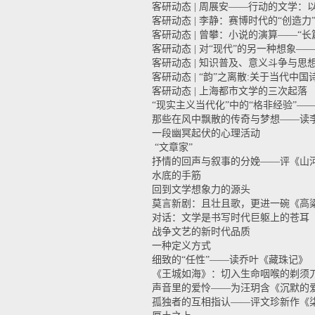
客研动态 | 周展安——行动的文学
客研动态 | 李静：赛博时代的“创造力
客研动态 | 曾攀：小说的演算——“
客研动态 | 对“现代”的另一种想象—
客研动态 | 知识普及、意义斗争与
客研动态 | “韵”之离散:关于当代中
客研动态 | 上海都市文学的三次起落
“现实主义当代化”中的“格非经验”—
那些在风中飘散的传奇与梦想——读
一段幽冥起伏的心理活动
“文章家”
抒情的回声与叙事的分娩——评《山
水底的手筋
回到文学想象力的源头
莫言新剧：且壮且歌，更进一碗《高
对话：文学是书写时代巨躯上的苍耳
战争文艺的新时代品质
一种定义方式
细致的“任性”——读乔叶《藏珠记》
《王城如海》：切入生命咽喉的剃须
声音里的爱怜——为汪玥含《沉默的
孤独者的互相指认——评文珍新作《