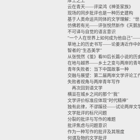
厚土之上
云在青天——评梁鸿《神圣家族》
现场的同步批评也是一种历史建构
基于人类命运共同体的文学理解：“世
仿佛若有光——评张悦然新作《天鹅
不可译与自觉的语言意识
“一个人在世界上如何成为他自己”—
草地上的历史书写——论姜涛近作中
智者的“生态美学”
从张悦然《茧》看80后长篇小说的历
在地与越界——乡土之变与两岸的青
青年失败者：当下中国故事一种
交融与展望：第二届两岸文学评论工
失败者视角与两岸青年写作
再次回到语文学
横亘在城乡之间的那个“我”
文学评价标准应体现“时代精神”
独有此律，不谬蹊径——试论两岸文
文学批评的标尺问题
分裂的批评与写作的难题
批评焦虑与问题意识
作为一种写作的批评及其限度
何谓及物的文学批评