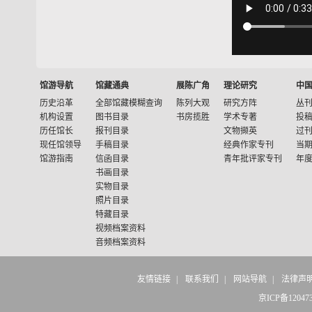
馆游导航
馆藏通典
展陈广角
理论研究
中
历史沿革
全部馆藏模糊查询
陈列大观
研究方阵
丛
机构设置
图书目录
书房揽胜
学术专著
投
历任馆长
报刊目录
文物撷英
过
现任馆领导
手稿目录
经典作家专刊
当
馆游指南
信函目录
青年批评家专刊
年
书画目录
实物目录
照片目录
特藏目录
视频档案资料
音频档案资料
友情链接
|
联系我们
|
网站导航
|
法律声
京ICP备12047