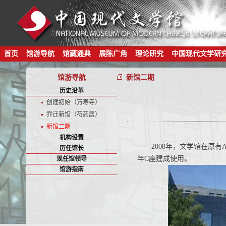
首页
馆游导航
馆藏通典
展陈广角
理论研究
中国现代文学研
馆游导航
新馆二期
历史沿革
创建初始（万寿寺）
乔迁新馆（芍药居）
新馆二期
机构设置
2008年，文学馆在原
历任馆长
年C座建成使用。
现任馆领导
馆游指南