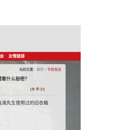
会
友情链接
当前位置：
首页
>
专题报道
藏着什么秘密？
[
大
中
小
]
自清先生使用过的旧衣箱