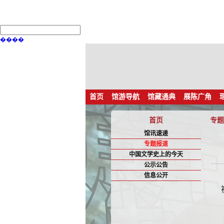
����
首页
馆游导航
馆藏通典
展陈广角
首页
专题
馆讯速递
专题报道
中国文学史上的今天
公示公告
信息公开