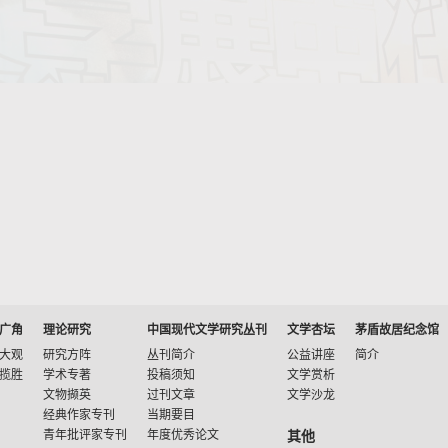
广角
理论研究
中国现代文学研究丛刊
文学杏坛
茅盾故居纪念馆
大观
研究方阵
丛刊简介
公益讲座
简介
揽胜
学术专著
投稿须知
文学赏析
文物撷英
过刊文章
文学沙龙
经典作家专刊
当期要目
青年批评家专刊
年度优秀论文
其他