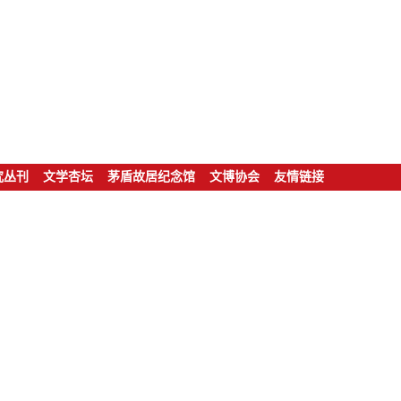
究丛刊
文学杏坛
茅盾故居纪念馆
文博协会
友情链接