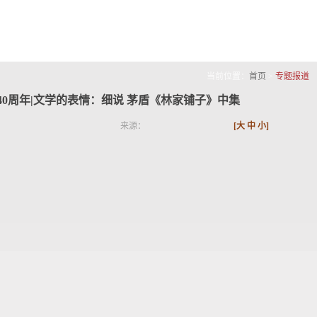
当前位置：
首页
>
专题报道
0周年|文学的表情：细说 茅盾《林家铺子》中集
来源：
[
大
中
小
]