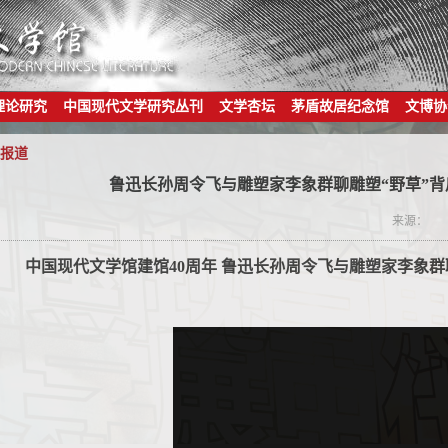
理论研究
中国现代文学研究丛刊
文学杏坛
茅盾故居纪念馆
文博协
报道
鲁迅长孙周令飞与雕塑家李象群聊雕塑“野草”背
来源：
中国现代文学馆建馆40周年 鲁迅长孙周令飞与雕塑家李象群