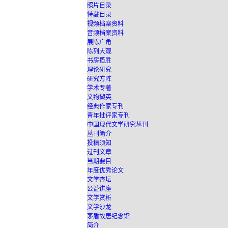
照片目录
特藏目录
视频档案资料
音频档案资料
展陈广角
陈列大观
书房揽胜
理论研究
研究方阵
学术专著
文物撷英
经典作家专刊
青年批评家专刊
中国现代文学研究丛刊
丛刊简介
投稿须知
过刊文章
当期要目
年度优秀论文
文学杏坛
公益讲座
文学赏析
文学沙龙
茅盾故居纪念馆
简介