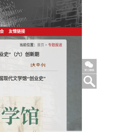
会
友情链接
当前位置：
首页
>
专题报道
业史”（六）创新期
[
大
中
小
]
中国现代文学馆“创业史”