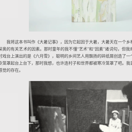
我将这本书叫作《大暑记事》，因为它起因于大暑，大暑天在一个乡
深奥的有关艺术的因素。那时童年的我不懂“艺术”和“因素”诸词句，但
时戏台上演出的是《六月雪》，聪明的乡间艺人用飘扬的碎纸屑创造了一
冷笼罩起台上台下，那时我想，也许连村子和世界都被寒冷笼罩了吧。我
感觉的存在。