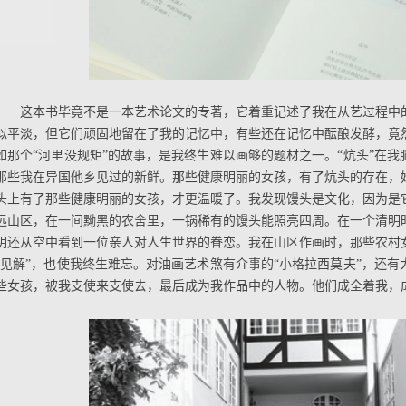
这本书毕竟不是一本艺术论文的专著，它着重记述了我在从艺过程中
似平淡，但它们顽固地留在了我的记忆中，有些还在记忆中酝酿发酵，竟
如那个“河里没规矩”的故事，是我终生难以画够的题材之一。“炕头”在
那些我在异国他乡见过的新鲜。那些健康明丽的女孩，有了炕头的存在，
头上有了那些健康明丽的女孩，才更温暖了。我发现馒头是文化，因为是
远山区，在一间黝黑的农舍里，一锅稀有的馒头能照亮四周。在一个清明
明还从空中看到一位亲人对人生世界的眷恋。我在山区作画时，那些农村
“见解”，也使我终生难忘。对油画艺术煞有介事的“小格拉西莫夫”，还
些女孩，被我支使来支使去，最后成为我作品中的人物。他们成全着我，