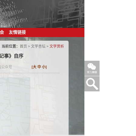
会
友情链接
当前位置：
首页
>
文学杏坛
>
文学赏析
记事》自序
信公众号
[
大
中
小
]