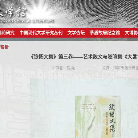
理论研究
中国现代文学研究丛刊
文学杏坛
茅盾故居纪念馆
文博协
赏析
《铁扬文集》第三卷——艺术散文与随笔集《大暑
[ 作者：铁扬]
来源：作家出版社微