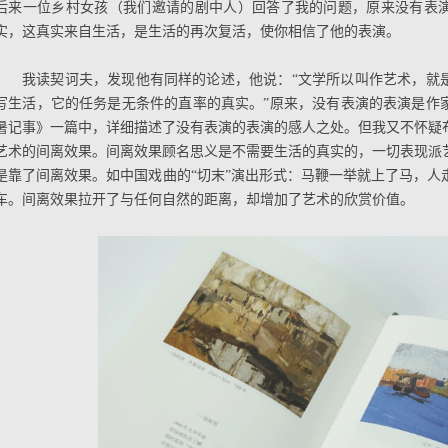
后来一位乡村女孩（我们邀请的剧中人）回答了我的问题，原来没有表
实，这真实来自生活，是生活的再次复活，使你相信了他的表演。
我读契诃夫，发现他有同样的论述，他说：“文学所以叫作艺术，就
写生活，它的任务是无条件的直率的真实。”原来，没有表演的表演是作
暑记事》一篇中，详细描述了没有表演的表演的感人之处。但我又不怀疑
艺术的间离效果。间离效果顾名思义是不需要生活的真实的，一切表现派
是靠了间离效果。如中国戏曲的“切末”演出形式：马鞭一举就上了马，人
车。间离效果拉开了与任何自然的距离，却增加了艺术的欣赏价值。