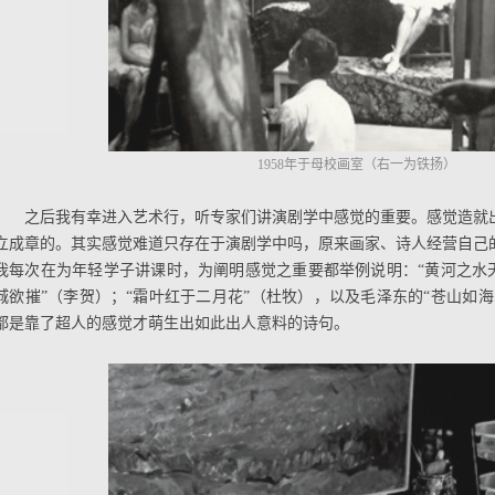
1958年于母校画室（右一为铁扬）
之后我有幸进入艺术行，听专家们讲演剧学中感觉的重要。感觉造就
立成章的。其实感觉难道只存在于演剧学中吗，原来画家、诗人经营自己
我每次在为年轻学子讲课时，为阐明感觉之重要都举例说明：“黄河之水天
城欲摧”（李贺）；“霜叶红于二月花”（杜牧），以及毛泽东的“苍山如
都是靠了超人的感觉才萌生出如此出人意料的诗句。