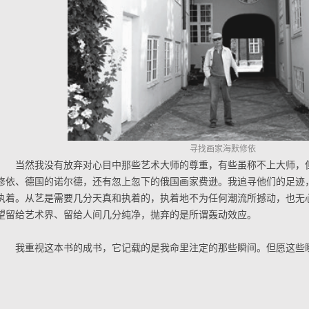
寻找画家海默修依
当然我没有放弃对心目中那些艺术大师的尊重，有些虽称不上大师，
修依、德国的诺尔德，还有忽上忽下的俄国画家费逊。我追寻他们的足迹
执着。从艺是需要几分天真和执着的，执着地不为任何潮流所撼动，也无
望留给艺术界、留给人间几分纯净，抛弃的是所谓轰动效应。
我重视这本书的成书，它记载的是我命里注定的那些瞬间。但愿这些