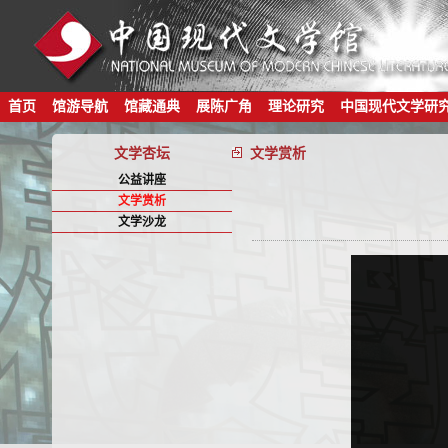
首页
馆游导航
馆藏通典
展陈广角
理论研究
中国现代文学研
文学杏坛
文学赏析
公益讲座
文学赏析
文学沙龙