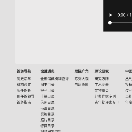
馆游导航
馆藏通典
展陈广角
理论研究
中
历史沿革
全部馆藏模糊查询
陈列大观
研究方阵
丛
机构设置
图书目录
书房揽胜
学术专著
投
历任馆长
报刊目录
文物撷英
过
现任馆领导
手稿目录
经典作家专刊
当
馆游指南
信函目录
青年批评家专刊
年
书画目录
实物目录
照片目录
特藏目录