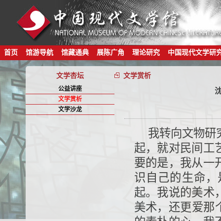
首页
馆游导航
馆藏通典
展陈广角
理论研究
中国现代文学研
文学杏坛
文学赏析
公益讲座
文学赏析
文学沙龙
我转向文物研
起，就对民间工
要的是，我从一
识自己的生命，
起。我说的美术
美术，还更爱那