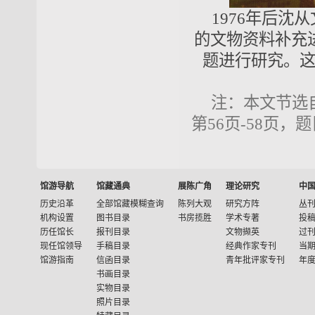
1976年后
的文物资料补充
题进行研究。
注：本文节选
第56页-58页，
馆游导航
馆藏通典
展陈广角
理论研究
中
历史沿革
全部馆藏模糊查询
陈列大观
研究方阵
丛
机构设置
图书目录
书房揽胜
学术专著
投
历任馆长
报刊目录
文物撷英
过
现任馆领导
手稿目录
经典作家专刊
当
馆游指南
信函目录
青年批评家专刊
年
书画目录
实物目录
照片目录