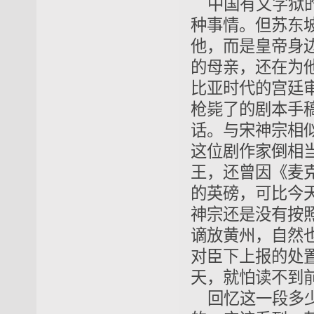
中国有文字狱
种事情。但苏东
他，而是皇帝身
的母亲，还在为
比亚时代的宫廷
枪毙了的剧本手
话。与宋神宗相
这位剧作家倒相
王，还曾因《麦
的英磅，可比今
神宗还是没有按
谪放黄州，自然
对臣下上报的处
天，就怕读不到
回忆这一段多