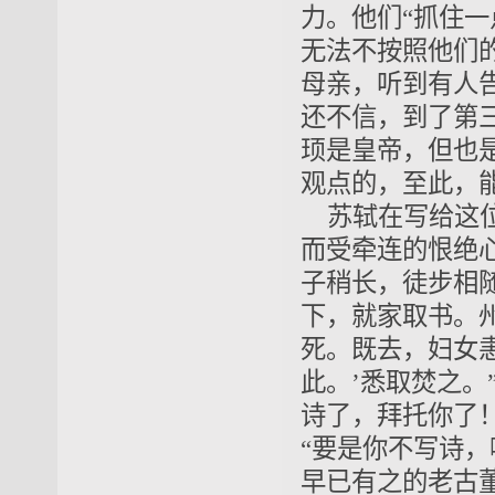
力。他们“抓住
无法不按照他们
母亲，听到有人
还不信，到了第
顼是皇帝，但也
观点的，至此，
苏轼在写给这
而受牵连的恨绝
子稍长，徒步相
下，就家取书。
死。既去，妇女
此。’悉取焚之。
诗了，拜托你了！
“要是你不写诗，
早已有之的老古