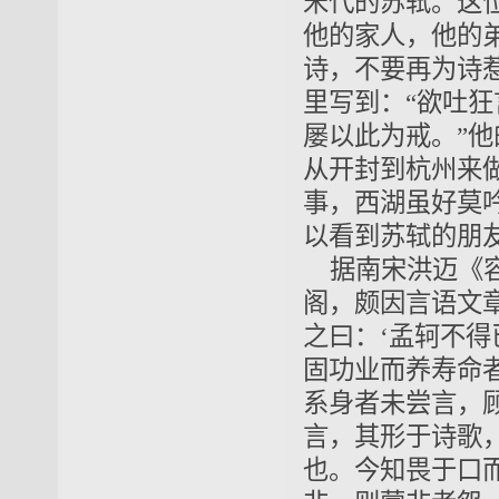
宋代的苏轼。这
他的家人，他的
诗，不要再为诗
里写到：“欲吐狂
屡以此为戒。”
从开封到杭州来
事，西湖虽好莫
以看到苏轼的朋
据南宋洪迈《
阁，颇因言语文
之曰：‘孟轲不
固功业而养寿命
系身者未尝言，
言，其形于诗歌
也。今知畏于口