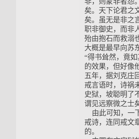
非，则蒙非者怨
矣。天下论君之
矣。虽无是非之
职非御史，而非
殆由抱石而救溺也
大概是最早向苏
“得书耸然，竟
的效果，但好像他
五年，据刘克庄
戒言语时，诗祸
史狱，坡聪明了
谓见远察微之士矣
由此可知，一
戒诗，连同戒文
的。