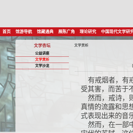
首页
馆游导航
馆藏通典
展陈广角
理论研究
中国现代文学研
文学杏坛
文学赏析
公益讲座
文学赏析
文学沙龙
有戒烟者，有
受其害，而苦于
然而，戒诗，
真情的流露和思
式表现出来的音
然而，在一部