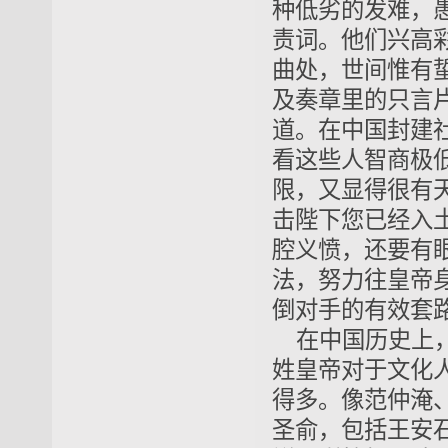
种低劣的发难，
责词。他们兴高
曲处，世间惟有
及奏章里的只言
道。在中国封建
看这些人智商极
限，又显得很有
击陛下您已经入
腔义愤，还要有
法，努力往皇帝
倒对手的有效套
在中国历史上
姓皇帝对于文化
得多。像范仲淹
圣俞，包括王安