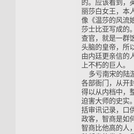
的。应该看到，
丽莎白女王，本
像《温莎的风流
莎士比亚写成的
查官，就是一群
头脑的皇帝，所
由内廷更亲信的
上不朽的巨人。
多亏南宋的陆
各部衙门，从开
得以从内档中，
迫害大师的史实
括审讯记录，口
政客，智商是如
智商比他高的人