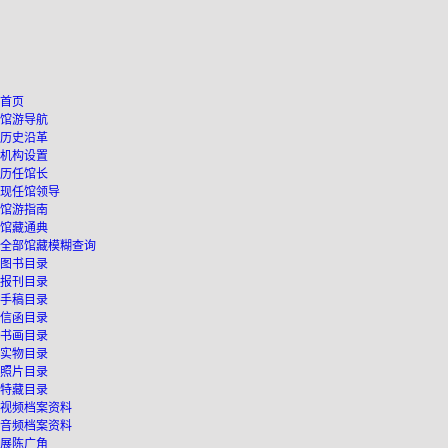
首页
馆游导航
历史沿革
机构设置
历任馆长
现任馆领导
馆游指南
馆藏通典
全部馆藏模糊查询
图书目录
报刊目录
手稿目录
信函目录
书画目录
实物目录
照片目录
特藏目录
视频档案资料
音频档案资料
展陈广角