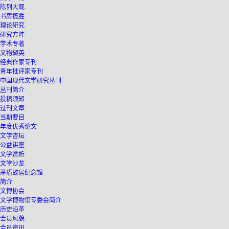
陈列大观
书房揽胜
理论研究
研究方阵
学术专著
文物撷英
经典作家专刊
青年批评家专刊
中国现代文学研究丛刊
丛刊简介
投稿须知
过刊文章
当期要目
年度优秀论文
文学杏坛
公益讲座
文学赏析
文学沙龙
茅盾故居纪念馆
简介
文博协会
文学博物馆专委会简介
历史沿革
会员风貌
会员资讯