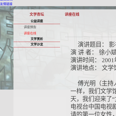
友情链接
文学杏坛
讲座在线
公益讲座
讲座预告
讲座在线
文学赏析
演讲题目： 
文学沙龙
演 讲 者： 徐
演讲时间： 2001年
演讲地点： 文学
傅光明（主持
一样，我们文学
天，我们迎来了
电视台中国电视
请的第一位女性