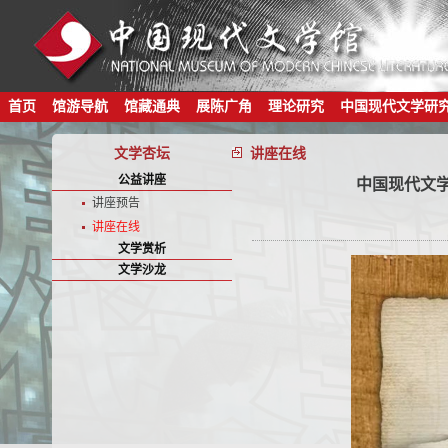
首页
馆游导航
馆藏通典
展陈广角
理论研究
中国现代文学研
文学杏坛
讲座在线
公益讲座
中国现代文学
讲座预告
讲座在线
文学赏析
文学沙龙