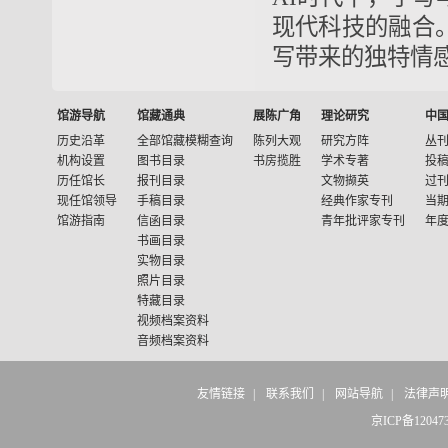
现代科技的融合
写带来的独特情
馆游导航
馆藏通典
展陈广角
理论研究
中
历史沿革
全部馆藏模糊查询
陈列大观
研究方阵
丛
机构设置
图书目录
书房揽胜
学术专著
投
历任馆长
报刊目录
文物撷英
过
现任馆领导
手稿目录
经典作家专刊
当
馆游指南
信函目录
青年批评家专刊
年
书画目录
实物目录
照片目录
特藏目录
视频档案资料
音频档案资料
友情链接
|
联系我们
|
网站导航
|
法律声
京ICP备12047