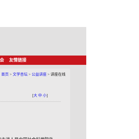
会
友情链接
：
首页
>
文学杏坛
>
公益讲座
>
讲座在线
[
大
中
小
]