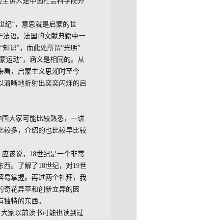
的主讲人是中国社会科学院外
世纪”，意思就是启蒙的世
于法语。法国的文献典籍中一
“知识”，而此处所谓“光明”
启蒙运动”，涵义是相同的。从
来看，启蒙主义思潮时至今
以清晰地折射出奕奕闪烁的启
中国大家可能比较熟悉，一讲
比较多，介绍的也比较早比较
应该说，18世纪是一个非常
西。了解了18世纪，对19世
容易掌握。再过两个礼拜，我
多的奇花异草和创新立异的因
有独特的东西。
，大家以前读书可能也读到过