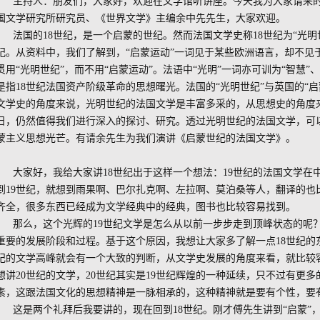
主持人：朋友们，大家好，欢迎在文学馆听讲座。今天我为大家请来
国文学研究所研究员、《世界文学》主编余中先先生，大家欢迎。
法国的18世纪，是一个启蒙的世纪。然而法国文学史称18世纪为“光明
纪。从资料中，我们了解到，“启蒙运动”一词见于某些欧洲语言，却不见
贯用“光明世纪”，而不用“启蒙运动”。法语中“光明”一词亦可训为“智慧”、
是指18世纪法国资产阶级革命的思想曙光。法国的“光明世纪”与英国的“
文学史的角度来说，光明世纪的法国文学是丰富多采的，从思想史的角度
日，仍然值得我们进行深入的探讨、研究。透过光明世纪的法国文学，可
蒙主义思想光芒。有请余先生为我们演讲《启蒙世纪的法国文学》。
大家好，我给大家讲18世纪出于这样一个想法：19世纪的法国文学在
到19世纪，就想到雨果啊、巴尔扎克啊、左拉啊、莫泊桑等人，翻译的也
齐全，很多东西已经成为文学经典中的经典，图书也比较容易找到。
那么，这个光辉的19世纪文学是怎么从以前一步步走到顶峰状态的呢？
重要的发展阶段和过程。基于这个原因，我想让大家多了解一点18世纪的东
纪的文学高峰就会有一个大致的判断，从文学史发展的角度来看，就比较
想讲20世纪的文学，20世纪其实是19世纪辉煌的一种延续，只不过有更
素，这跟法国文化的思想精神是一脉相承的，这种精神就是要有个性，要
这是两个礼拜后我要讲的，现在回到18世纪。刚才傅先生讲到“启蒙”