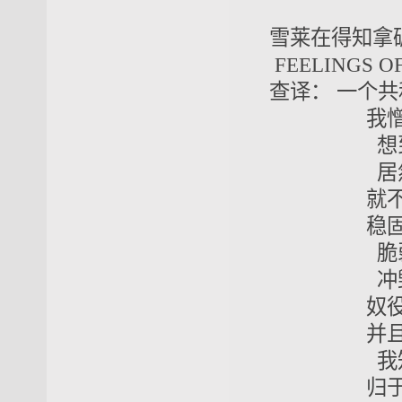
雪莱在得知拿
FEELINGS O
查译： 一个
我憎恨你
想到象你
居然也在
就不禁难
稳固一迄
脆弱而血
冲毁到寂
奴役、贪婪
并且窒息了
我知之已
归于尘土