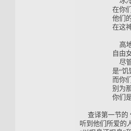
冰冷的
在你们的
他们的尸骨
在这神圣的
高地，高
自由女神在
尽管那侍
是“饥馑”
而你们，她
别为那合伙
你们是自
查译第一节的 
听到他们所爱的人