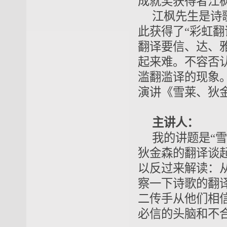
成就奖获得者江
江枫先生是诗
此获得了“彩虹
翻译要信、达、
起来难。不容否
滥翻滥译的现象
演讲《雪莱、狄
主讲人：
我的讲题是“
狄金森的翻译谈
以反过来解读：从
察一下诗歌的翻
二传手从他们相信
必信的头脑和不合