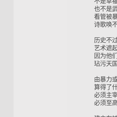
不是幸福、
也不是武略
看管被暴政
诗歌唤不起
历史不过是
艺术遮起明
因为他们这
玷污天国，
由暴力或习
算得了什么
必须主宰自
必须至高无