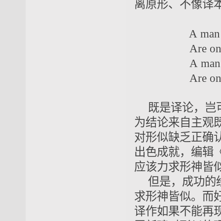
离原形、不像译本
A
man 
A
re on
A
man 
A
re on
既是译论，岂
为结论来自主观
对形似缺乏正确
出色成就，编辑
应该力求形神皆
但是，成功的
求形神皆似。而
译作如果不能再