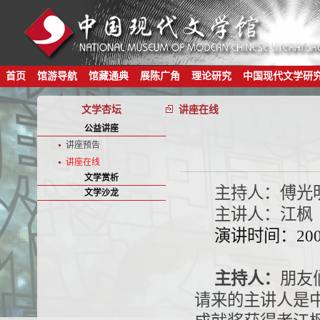
首页
馆游导航
馆藏通典
展陈广角
理论研究
中国现代文学研
文学杏坛
讲座在线
公益讲座
讲座预告
讲座在线
文学赏析
主持人：傅光
文学沙龙
主讲人：江枫
演讲时间：200
主持人：
朋友
请来的主讲人是