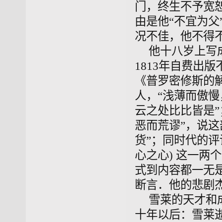
门
，终生不予宽
由是他“不宜为
况不佳，他不得不
他十八岁上写
1813年自费出
《普罗密修斯
的
人，“浅薄而傲慢
云之处比比皆是
恶而荒谬”，说
货”；同时代的评论
心之心) 这一两
式到内容都一无是
断言．他的悲剧
雪莱的天才和
十年以后：雪莱