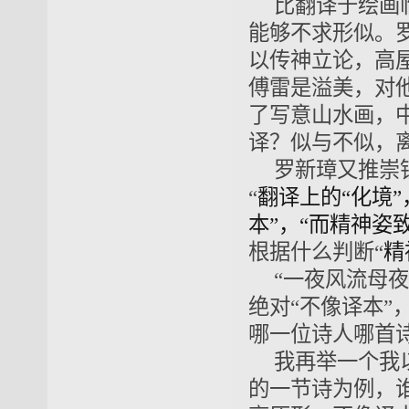
比翻译于绘画
能够不求形似。罗
以传神立论，高
傅雷是溢美，对
了写意山水画，
译？似与不似，
罗新璋又推崇
“
翻译上的“化境
本”，“而精神姿
根据什么判断“
精
“一夜风流母
绝对“不像译本
哪一位诗人哪首
我再举一个我以
的一节诗为例，