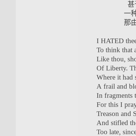
甚于“暴力
一种合法的
那由“时间
I HATED thee, f
To think that a
Like thou, shou
Of Liberty. Tho
Where it had s
A frail and bl
In fragments t
For this I pray
Treason and Sla
And stifled the
Too late, since