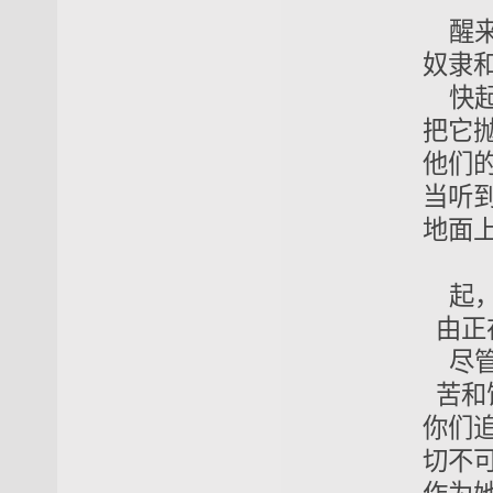
醒来，醒
奴隶和暴君
快起来挣
把它抛弃到
他们的骨骸
当听到了所
地面上神圣
起，把战
由正在扬
尽管在一
苦和饥馑，
你们追随在
切不可参与