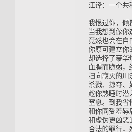
江译：一个共
我恨过你，倾
当我想到像你
竟然也会在自
你原可建立你
却选择了豪华
血腥而脆弱，
扫向寂灭的川
杀戮、掠夺、
趁你熟睡时潜
窒息。到我省
和你同受羞辱
和虚伪更凶恶
合法的罪行，