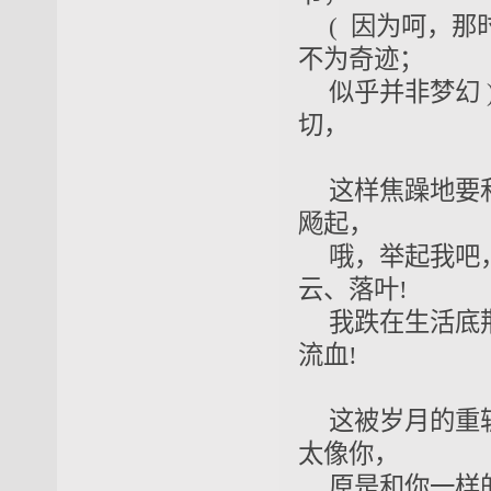
(
因为呵，那
不为奇迹；
似乎并非梦幻
切，
这样焦躁地
飏起，
哦，举起我吧
云、落叶
!
我跌在生活底
流血
!
这被岁月的重
太像你，
原是和你一样