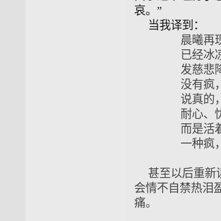
哀。”
当我译到：
晨曦再
已经冰凉。
发慈悲降下
没有疯，而
说真的，我
耐心、忧伤
而是活着侍
一种疯，如
甚至以后重新读
会情不自禁热泪
痛。