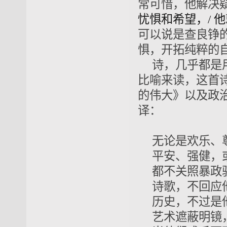
常可惜，他解决
忧惧和希望，/
他
可以说是查良铮的
惧，开拓纯粹的自
诗，几乎都是
比喻来读，这首诗才能
的伟大》以及政
译：
无论是欢乐、
平安、强健，
都不关照暴政
诗歌，不回应
历史，不过是
艺术遮蔽明镜