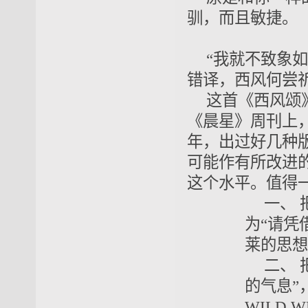
驯，而且敏捷。
“我就不致象如
错译，西风何尝
这首《西风颂
《晨星》周刊上，
年，出过好几种
可能作有所改进
这个水平。值得
一、
为“请凭
莱的思想
二、
的气息”
WILD 