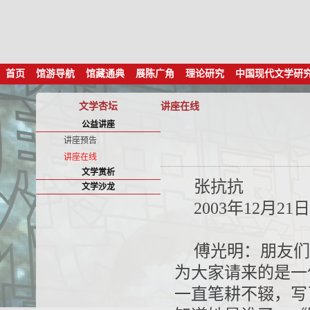
首页
馆游导航
馆藏通典
展陈广角
理论研究
中国现代文学研
文学杏坛
讲座在线
公益讲座
讲座预告
讲座在线
文学赏析
张抗抗
文学沙龙
2003年12月21日
傅光明：朋友们
为大家请来的是一
一直笔耕不辍，写