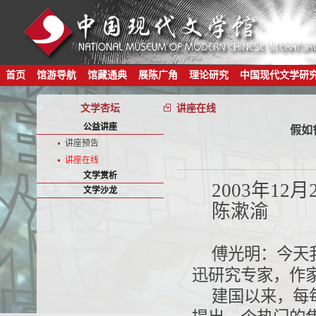
首页
馆游导航
馆藏通典
展陈广角
理论研究
中国现代文学研
文学杏坛
讲座在线
公益讲座
假如
讲座预告
讲座在线
文学赏析
2003年1
文学沙龙
陈漱渝
傅光明：今天
迅研究专家，作
建国以来，每