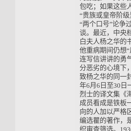
包吃；如果这些
“贵族或皇帝阶
“两个口号”论争
谈。最近，中央档
白夫人杨之华的
他重病期间仍想“
连写信讲讲的勇
分恶劣的心境下
致杨之华的同一封
年6月6日至30
烈士的译文集《
成员看成是铁板
向的人加以严格
编选瞿的著作，
织审查筛选。19