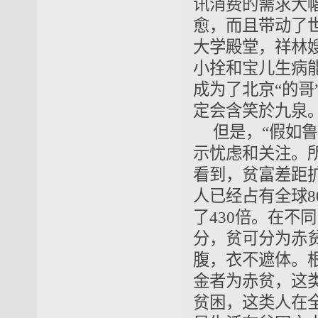
讯消费的需求大
愈，而且带动了
大学殿堂，祥林
小拴和宝儿生病
成为了北京“的
定会含笑於九泉
但是，“假如
示忧虑和关注。
看到，贫富差距扩
人已经占有全球
了430倍。在不
分，贫可分为赤
腹，衣不遮体。
金者为赤贫，这类
贫困，这类人在