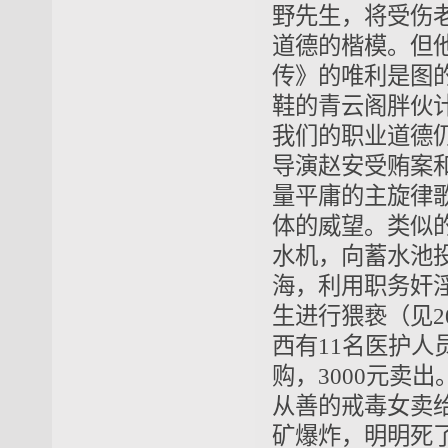
野先生，将受伤
道德的楷模。但
传》的唯利是图
鞋的青云阁胖伙
我们的职业道德
导演赵安受贿案
量平庸的主旋律
体的威望。类似
水机，向蓄水池
海，利用职务奸淫
生进行猥亵（见2
西有11名医护人
购，3000元卖
从善的戒毒女卖
矿爆炸，明明死了