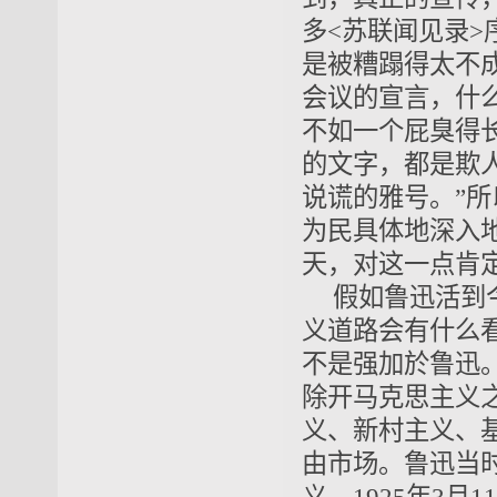
多<苏联闻见录>
是被糟蹋得太不
会议的宣言，什
不如一个屁臭得
的文字，都是欺
说谎的雅号。”
为民具体地深入
天，对这一点肯
假如鲁迅活到
义道路会有什么
不是强加於鲁迅
除开马克思主义
义、新村主义、
由市场。鲁迅当