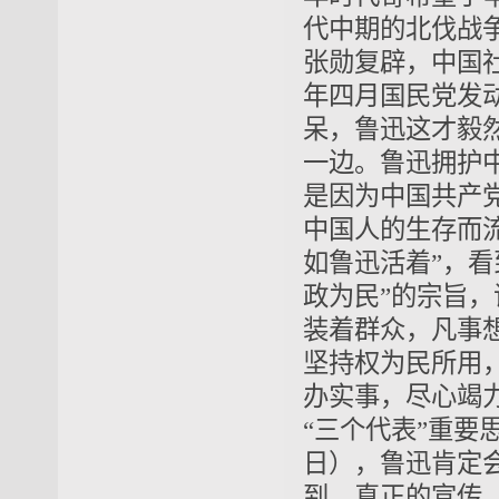
代中期的北伐战
张勋复辟，中国社
年四月国民党发
呆，鲁迅这才毅
一边。鲁迅拥护
是因为中国共产
中国人的生存而
如鲁迅活着”，
政为民”的宗旨
装着群众，凡事
坚持权为民所用
办实事，尽心竭
“三个代表”重要
日），鲁迅肯定
到，真正的宣传