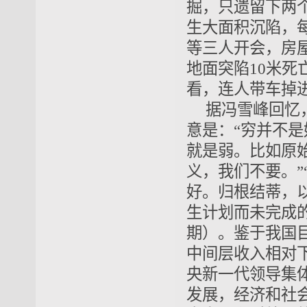
掘，只遗留下两个
生大面积沉陷，
等三人开会，房
地面突陷10米
看，连人带车掉进
据冯雪峰回忆
意是：“穷并不
就是弱。比如原
义，我们不要。”
好。归根结蒂，
生计划而未完成的
期）。鉴于我国
中间层收入相对
央新一代领导集
发展，经济和社