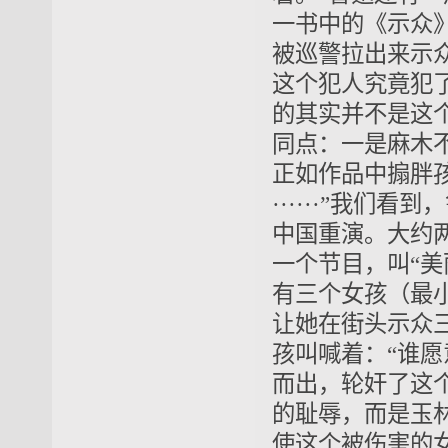
一书中的《示众
被巡警拉出来示
这个犯人究竟犯
的其实并不是这
同点：一是麻木
正如作品中搧胖
······”我
中国重演。大约
一个节目，叫“
有三个女孩（最
让她在街头示众
孩叫喊着：“谁
而出，轮奸了这
的耻辱，而是玉
使这个被伤害的