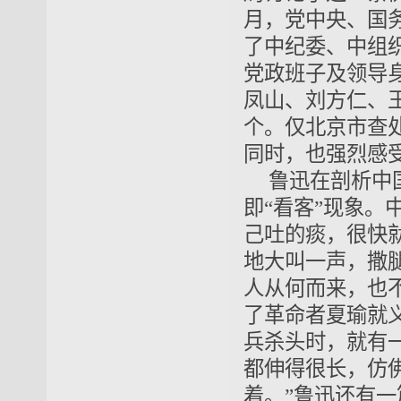
月，党中央、国
了中纪委、中组
党政班子及领导
凤山、刘方仁、
个。仅北京市查处
同时，也强烈感
鲁迅在剖析中
即“看客”现象
己吐的痰，很快
地大叫一声，撒
人从何而来，也
了革命者夏瑜就
兵杀头时，就有
都伸得很长，仿
着。”鲁迅还有