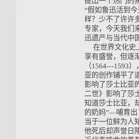
提出一个热门的
“假如鲁迅活到今
样？少不了许许
专家，今天我们
迅遗产与当代中
在世界文化史
享有盛誉，但逐
（1564---1
亚的创作铺平了
影响了莎士比亚
二世》影响了莎
知道莎士比亚，
的奶妈”—哺育
当于一位鲜为人
他死后却声誉日隆。