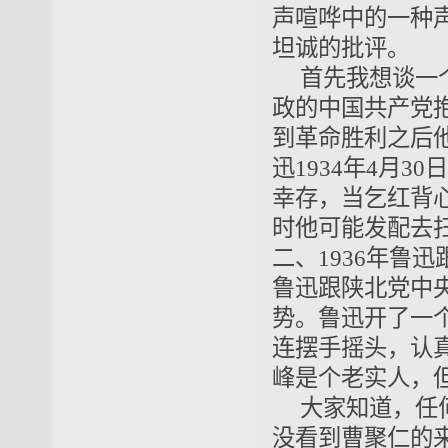
声喧哗中的一种
坦诚的批评。
首先我想谈一
政的中国共产党
到革命胜利之后
迅1934年4月3
幸存，当乞红背心
时他可能发配去扫
二、1936年鲁
鲁迅跟陕北党中
势。鲁迅开了一
连摆手摇头，认
峰是个老实人，
大家知道，任
没看到曹聚仁的