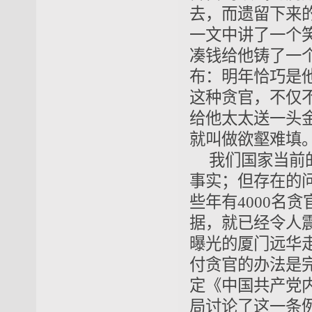
去，而遗留下来
一文中讲了一个
凑钱给他铸了一
布：明年恰巧是
这种贪官，不仅
给他太太送一头
就叫做欲壑难填
我们国家当前
事实；但存在的
些年有4000名
据，就已经令人
曝光的厦门远华走
付贪官的办法是
定《中国共产党内
局讨论了这一条