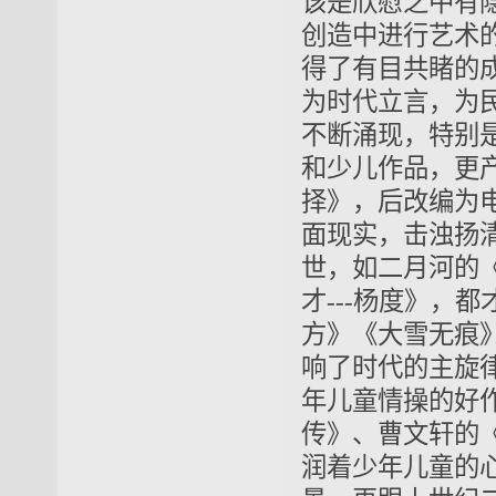
该是欣慰之中有
创造中进行艺术
得了有目共睹的
为时代立言，为
不断涌现，特别
和少儿作品，更
择》，后改编为
面现实，击浊扬
世，如二月河的
才---杨度》，
方》《大雪无痕
响了时代的主旋
年儿童情操的好
传》、曹文轩的
润着少年儿童的心