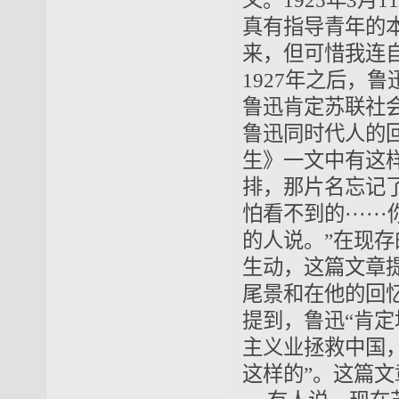
义。1925年3
真有指导青年的
来，但可惜我连
1927年之后，
鲁迅肯定苏联社
鲁迅同时代人的
生》一文中有这
排，那片名忘记
怕看不到的···
的人说。”在现
生动，这篇文章
尾景和在他的回
提到，鲁迅“肯
主义业拯救中国
这样的”。这篇