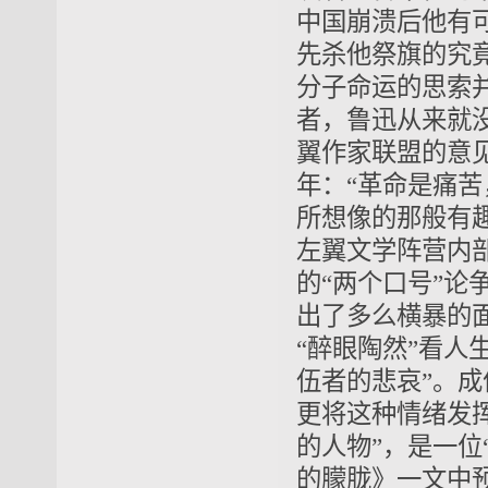
中国崩溃后他有
先杀他祭旗的究
分子命运的思索
者，鲁迅从来就
翼作家联盟的意
年：“革命是痛
所想像的那般有趣，
左翼文学阵营内部关
的“两个口号”
出了多么横暴的
“醉眼陶然”看人
伍者的悲哀”。成
更将这种情绪发
的人物”，是一位
的朦胧》一文中