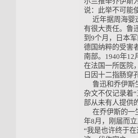
尔兰推举乔伊斯
说：此举不可能
近年据周海婴
有很大责任。鲁迅逝
到9个月，日本
德国纳粹的受害者
南部。1940年
在法国一所医院，
日因十二指肠穿孔
鲁迅和乔伊斯
杂文不仅记录着
部从未有人提供
在乔伊斯的一
年8月，刚届而
“我是也许终于