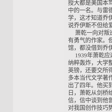
授大都是美国本
中的一名。与雷
学，这才知道乔
说乔伊斯不但给
萧乾一向对叛
有勇气的作家。
馆，都没借到乔
1939年萧
纳粹轰炸，大学整
英镑，还要交所得
多本当代文学著
出了四年。他买到
日，萧乾从剑桥
信，信中谈到他
对我国创作技巧