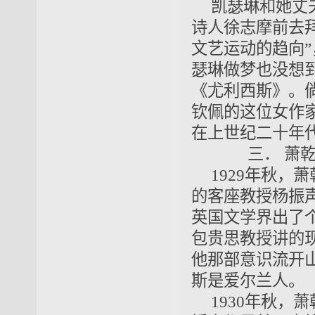
凯瑟琳和她丈
诗人徐志摩前去
文艺运动的趋向
瑟琳做梦也没想
《尤利西斯》。
钦佩的这位女作
在上世纪二十年
三．
萧
1929年秋
的客座教授杨振
英国文学界出了
包贵思教授讲的
他那部意识流开
斯是爱尔兰人。
1930年秋