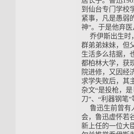
居长子。鲁迅19
到仙台专门学校
紧事，凡是愚弱
神”。于是他弃医
乔伊斯出生时
群弟弟妹妹，但
生活多么拮据，也
都柏林大学，获现
院进修，又因经
求学失败后，其
杂文“是投枪，是
刀”、“利器钢笔
鲁迅生前曾有
会，鲁迅虚怀若谷
新上任的一位大