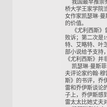
我国最早推崇
桥大学王家学院
女作家凯瑟琳·
的价值。
《尤利西斯》
败诉；第二次是1
特、艾略特、叶
部小说给予支持，
《尤利西斯》并
凯瑟琳·曼斯
夫评论家约翰·
斯》的书评，乔伊
雷和乔伊斯谈论
子上，乔伊斯感到
雷太太比她丈夫