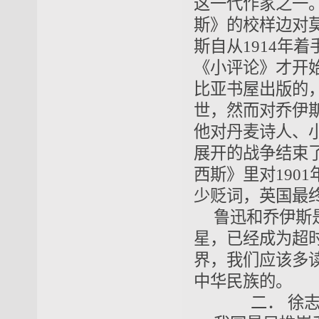
这一代作家之一。
斯》的校样边对
斯自从1914年
《小评论》才开始
比亚书屋出版的，
世，然而对乔伊
他对丹麦诗人、
展开的战争结束
西斯》里对190
少贬词，英国最
鲁迅和乔伊斯
星，已经成为超
界，我们应该多
中华民族的。
二．
徐