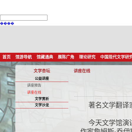
����
首页
馆游导航
馆藏通典
展陈广角
理论研究
中国现代文学研
文学杏坛
讲座在线
公益讲座
讲座预告
讲座在线
文学赏析
著名文学翻译
文学沙龙
今天文学馆演
作家詹姆斯·乔伊