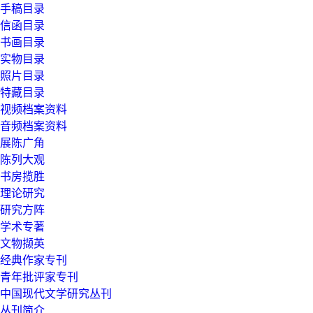
手稿目录
信函目录
书画目录
实物目录
照片目录
特藏目录
视频档案资料
音频档案资料
展陈广角
陈列大观
书房揽胜
理论研究
研究方阵
学术专著
文物撷英
经典作家专刊
青年批评家专刊
中国现代文学研究丛刊
丛刊简介