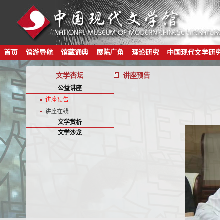
首页
馆游导航
馆藏通典
展陈广角
理论研究
中国现代文学研
文学杏坛
讲座预告
公益讲座
讲座预告
讲座在线
文学赏析
文学沙龙