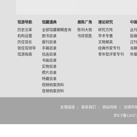
馆游导航
馆藏通典
展陈广角
理论研究
中
历史沿革
全部馆藏模糊查询
陈列大观
研究方阵
丛
机构设置
图书目录
书房揽胜
学术专著
投
历任馆长
报刊目录
文物撷英
过
现任馆领导
手稿目录
经典作家专刊
当
馆游指南
信函目录
青年批评家专刊
年
书画目录
实物目录
照片目录
特藏目录
视频档案资料
音频档案资料
友情链接
|
联系我们
|
网站导航
|
法律声
京ICP备12047