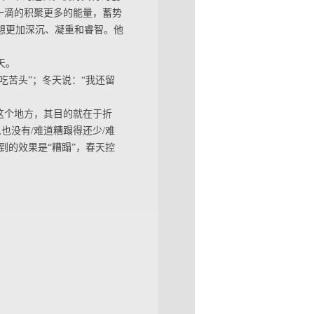
一滴的积聚更多的能量，蓄势
思想更加深沉、凝重和睿智。他
天。
吃苦头”；冬天说：“我还留
这个地方，其目的就在于折
也没有/难道糟蹋得还少/难
到的效果是“糟蹋”，春天控