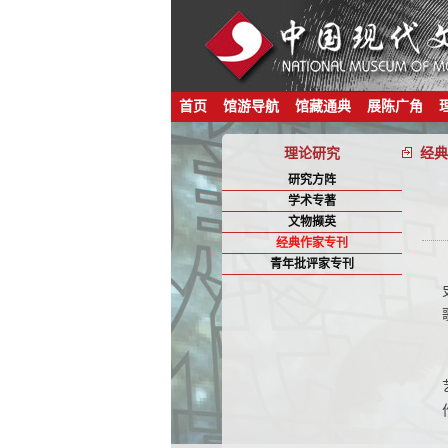
首页
馆游导航
馆藏通典
展陈广角
理论研究
经典
研究方阵
学术专著
文物撷英
经典作家专刊
青年批评家专刊