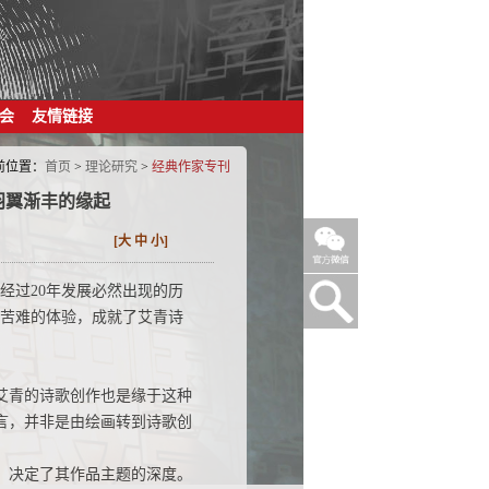
会
友情链接
前位置：
首页
>
理论研究
>
经典作家专刊
羽翼渐丰的缘起
[
大
中
小
]
经过20年发展必然出现的历
国苦难的体验，成就了艾青诗
艾青的诗歌创作也是缘于这种
言，并非是由绘画转到诗歌创
，决定了其作品主题的深度。