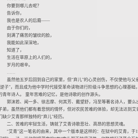
你要到哪儿去呢？
告诉你，
我也是农人的后裔——
由于你们的，
刻满了痛苦的皱纹的脸，
我能如此深深地，
知道了，
生活在草原上的人们的，
岁月的艰辛。
……
虽然他五岁后回到自己的家里，但“弃儿”的心灵创伤，不仅使他与父
“逆子”，而且成为他中学时代接受革命读物进行阶级斗争思想的心理基础
的青年诗人。 童年苦难的记忆，是他诗歌的创作源头。
郭沫若、闻一多、徐志摩、何其芳、戴望舒，冯至等著名诗人，要么
子弟，虽然他们都有着悲悯的情怀，但对农民苦难的体验，却无法达到艾
们缺少艾青那样独特的“弃儿”经历。
二、苦难的牢狱生活，铸就了艾青诗歌悲壮、高昂的思想灵魂。
“艾青”这一笔名的由来，其中一个版本是这样的：在狱中的艾青，于19