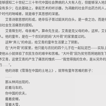
能够感知二十世纪二三十年代中国社会弊病的人大有人在，但能够深入地
没有多少；在此基础上，拿起艺术的听诊器，为凋敝的社会开出药方的人
个时代的呐喊者，就是缘于其思想的深邃。
艾青诗歌思想的形成，绝非伍子胥过韶关的白头，是一夜之功，而是
和社会生活痛苦的感知。
艾青降生时，母亲难产。算命先生说，艾青是克父母的命，这样，艾
人。他的童年，是在一个农妇的奶妈“大叶荷”的家里度过的。
这种“弃儿”的命运，给艾青的童年生活蒙上了阴影。
在“大叶荷”的家里，他只能与农妇的四个儿子在一起玩泥巴——实际
使他从小就体验了农民生存的艰辛和苦难。“大叶荷”因为贫穷而将她刚生
养艾青，这使艾青的产生了痛苦的愧疚——“我觉得我的生命，是从另外
的……”。
他的诗歌《雪落在中国的土地上》，就带有童年苦难的影子：
……
那从林间出现的，
赶着马车的，
你中国的农夫，
戴着皮帽，
冒着大雪，