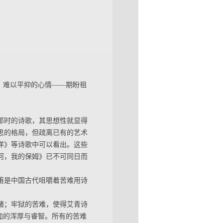
、难以平抑的心情——期盼祖
那时的诗歌，其思想性就显得
诗思的格局，但疏离已有的艺术
洋》等诗歌中可以看出。这些
河，我的保姆》已不可同日而
甫是中国古代咀嚼着苦难用诗
绪；牢狱的苦难，使得艾青诗
加的浑厚与睿智。所有的苦难