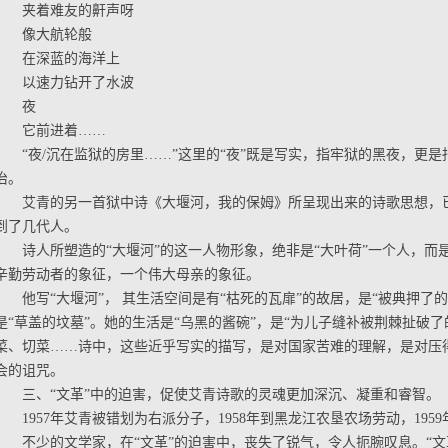
夹着难友的鼾声呀
像大航轮般
在深蓝的海洋上
以速力钻开了水波
夜
它前进着……
“夜/沉在监狱的房里……”这里的“夜”既是写实，指牢狱的黑夜，更
治。
艾青的另一首狱中诗《大堰河，我的保姆》所呈现出来的诗歌思想，
到了几代人。
诗人所塑造的“大堰河”的这一人物形象，绝非是“大叶荷”一个人，而
辛勤劳动者的象征，一个伟大母亲的象征。
他写“大堰河”， 其生活空间是有“枯死的瓦扉”的故居，是“被典押了
是“草盖的坟墓”。她的生活是“乌黑的酱碗”，是“为儿子缝补被荆棘扯破
菜、切菜……诗中，这些近乎写实的描写，是对国家苦难的理解，是对压得
会的诅咒。
三、“文革”中的迫害，促使艾青诗歌的灵魂更加深沉、凝重和睿智。
1957年艾青被错划为右派分子，1958年到黑龙江农垦农场劳动，19
不少的文学家，在“文革”的迫害中，丧失了锐气，令人扼腕叹息。“文