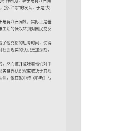
的所作所为，耻于与蒋介石同
中，接近“青”的发音，于是“艾
于与蒋介石同姓，实际上是羞
难生活的慨叹转到对国民党反
给了他充裕的思考时间，使得
对社会现实的认识更加深刻，
的，然而这并意味着他们对中
现实世界认识深度取决于其现
认识。他在狱中诗《聆听》写