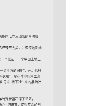
是指指国民党反动派的黑暗统
已经臻至完美，并深深地影响
是一个象征，一个中国土地上
的一丈平方的园地”，死后也只
了的衣服”，是在冰冷的河里洗
“母亲”喘不过气来的黑暗社
59年转到新疆石河子垦区。
革”中的迫害，使得艾青的创