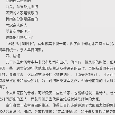
我的思念是圆的
西瓜，苹果都是圆的
团聚的人家是欢乐的
骨肉被分割是痛苦的
思念亲人的人
望着空中的明月
谁能把月饼咽下？
“谁能把月饼咽下”，看似极其平淡一句，但字面下却荡漾着诗人深沉
国早日统一，亲人早日团聚。
四、结语
艾青的生命历程中并非只有坎坷和曲折，他也有一帆风顺的时候，但
平淡一些。20世纪50年代他表现新生活及建设者的诗作，虽保持着原有
个性，显得平淡。这从取材域外的《维也纳》、《南美洲旅行》、《大西
诗歌虽然想象和感受独到，为当时的出类拨萃之作，但跟他前期的《大堰
语了。
个人和家国的苦难，可以毁灭一些艺术家，也能够成就一些诗人。杜
歌抒写历史的圣人，而艾青则是当代用苦难成就诗歌辉煌的大家。
童年身世与农村贫困的生活，使得艾青的诗歌充满了忧郁和悲愤的思
歌蕴含着深沉、激越、奔放的情愫；“文革”的迫害，又使得艾青的诗歌更