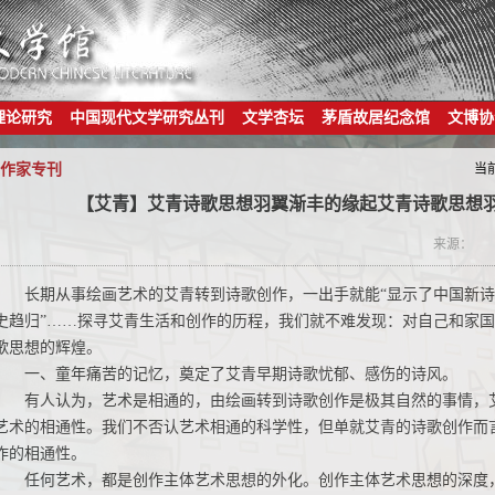
理论研究
中国现代文学研究丛刊
文学杏坛
茅盾故居纪念馆
文博协
作家专刊
当
【艾青】艾青诗歌思想羽翼渐丰的缘起艾青诗歌思想
来源：
长期从事绘画艺术的艾青转到诗歌创作，一出手就能“显示了中国新诗
史趋归”……探寻艾青生活和创作的历程，我们就不难发现：对自己和家
歌思想的辉煌。
一、童年痛苦的记忆，奠定了艾青早期诗歌忧郁、感伤的诗风。
有人认为，艺术是相通的，由绘画转到诗歌创作是极其自然的事情，
艺术的相通性。我们不否认艺术相通的科学性，但单就艾青的诗歌创作而
作的相通性。
任何艺术，都是创作主体艺术思想的外化。创作主体艺术思想的深度