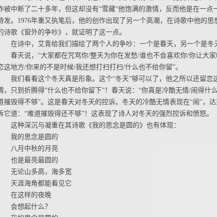
作被中断了二十多年，但这却没有“雪藏”他饱满的激情，反而他是在一点
待发。1976年重又执笔后，他的创作出现了另一个高潮，在诗歌中他的
的诗歌《窗外的争吵》，就证明了这一点。
在诗中，艾青给我们描绘了两个人的争吵：一个是春天，另一个是冬
春天说，“大家都在咒骂你/整天为你在发愁/谁也不会喜欢你/你让大家
恋这地方/你来的不是时候/我还想打扫打扫/什么也不给你留”。
我们看看这个冬天真是形象。这个“冬天”够可以了，他之所以还留恋
腾，只到折腾得“什么也不给你留下”！春天说：“你真是冷酷无情/闹得什么
道摧毁得不够”。这是春天对冬天的控诉。冬天的冷酷无情表现在“闹”，达
诉它道：“难道摧毁得还不够”！这表现了诗人对冬天的强烈控诉和愤怒。
这种深沉与凝重在其诗歌《我的思念是圆的》也有体现：
我的思念是圆的
八月中秋的月亮
也是最亮最圆的
无论山多高，海多宽
天涯海角都能看见它
在这样的夜晚
会想起什么？