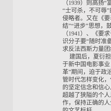
（1939）则高扬
“士可杀，不可辱
侵略者。又在《要
结”“进步”思想
（1941）、《要
识分子要“随时准
求反法西斯力量团
建国后，夏衍担
于新中国电影事业
革”期间，迫于政
管时代怎样变化，
的坚定信念和信心
超越了狭隘的个人
作，保持正确的人
的文艺标杆。