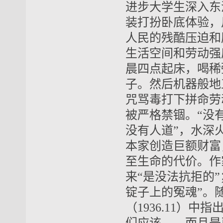
进步大学生深入东
装打扮卧底体验，
人民的残酷压迫和
生活空间和劳动强
晨四点起床，喝稀
子。然后机器般地
咒骂毒打下拼命劳
被严格禁锢。“没
没有人道”，水深
本家创造巨额财富
至生命的代价。作
来“是没法抗拒的
锭子上的冤魂”。
（1936.11）