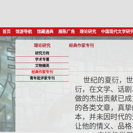
首页
馆游导航
馆藏通典
展陈广角
理论研究
中国现代文学研
理论研究
经典作家专刊
研究方阵
学术专著
文物撷英
经典作家专刊
青年批评家专刊
世纪的夏衍，世
衍，在文学、话剧
做的杰出贡献已成
的各类文章，真挚
本，并未因时代的
让他的情义、品格