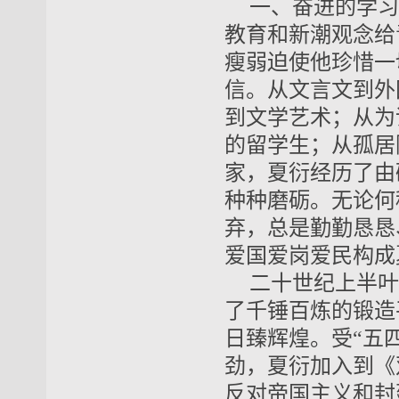
一、奋进的学习
教育和新潮观念给
瘦弱迫使他珍惜一
信。从文言文到外
到文学艺术；从为
的留学生；从孤居
家，夏衍经历了由
种种磨砺。无论何
弃，总是勤勤恳恳
爱国爱岗爱民构成
二十世纪上半叶
了千锤百炼的锻造
日臻辉煌。受“五
劲，夏衍加入到《
反对帝国主义和封