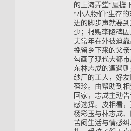
的上海弄堂“屋檐
“小人物们”生存
进的脚步声就要到
少；报贩李陵碑因
夫常年在外被迫靠
挽留乡下来的父亲
勾画了现代大都市
东林志成的遭遇则
纱厂的工人，好友
葆珍。由帮助到相
回家，志成主动告
感选择。皮相看，
杨彩玉与林志成、
苦闷生活与情感纠