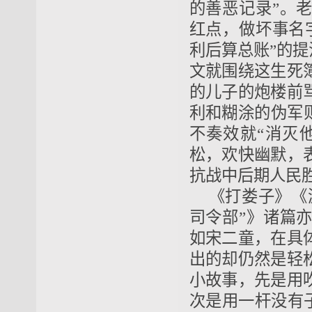
的善恶记录”。
红点，做坏事名字
利后算总账”的提
文就围绕这生死
的儿子的炮楼前
利和糊涂的伪军
不奏效就“消灭
松，欢快幽默，
抗战中后期人民
《打娄子》《
司令部”》诸篇
如宋二童，在具
出的却仍然是轻
小故事，先是用
次是用一杆没有子