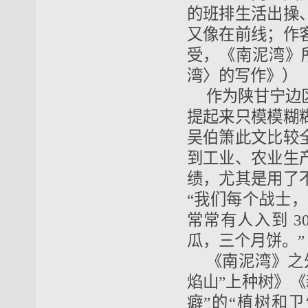
的班排生活出操
又像在前线；作
受，《南泥湾》
湾〉的写作》）
作为陕甘宁边
提起来只模模糊
吴伯箫此文比较
到工业、农业生
绩，尤其是用了
“我们每个战士，
常常有人入到 3
瓜，三个月饼。”
《南泥湾》之
焰山”上种树》《
癖”的“植树和