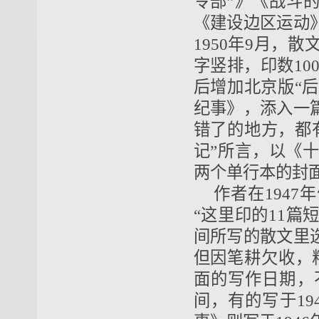
令部”》《战斗
《建设边区运动
1950年9月，
字竖排，印数1000
后增加北京版“后
纪事》，添入一
错了的地方，都有
记”所言，以《
两个单行本的封
作者在194
“这里印的11篇
间所写的散文里
但因笔耕欠收，
面的写作日期，不
间，有的写于19