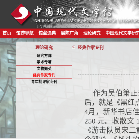
首页
馆游导航
馆藏通典
展陈广角
理论研究
中国现代文学研
理论研究
经典作家专刊
研究方阵
学术专著
文物撷英
经典作家专刊
青年批评家专刊
作为吴伯箫正
后，就是《黑红点
4月，新华书店
250 元。收散
《游击队员宋二