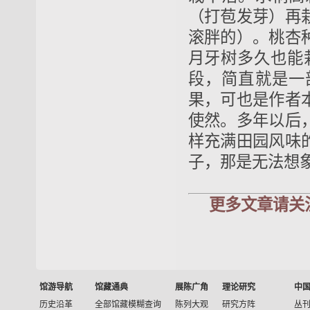
（打苞发芽）再
滚胖的）。桃杏
月牙树多久也能
段，简直就是一
果，可也是作者
使然。多年以后
样充满田园风味
子，那是无法想
更多文章请关
馆游导航
馆藏通典
展陈广角
理论研究
中
历史沿革
全部馆藏模糊查询
陈列大观
研究方阵
丛