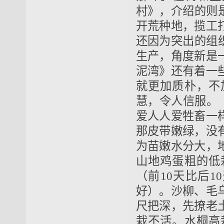
村》，介绍的则
开荒种地，揽工
还因为突出的组
生产，角度新是
泥湾》还有着一
就更加质朴，不
慧，令人信服。
爱人人爱牲畜一
那皮带嫩绿，没
为苗嫩水分大，
山地鸡蛋粗的低
（前10天比后1
好）。沙柳、毛
尺把深，先撩老
栽不活。水桐高