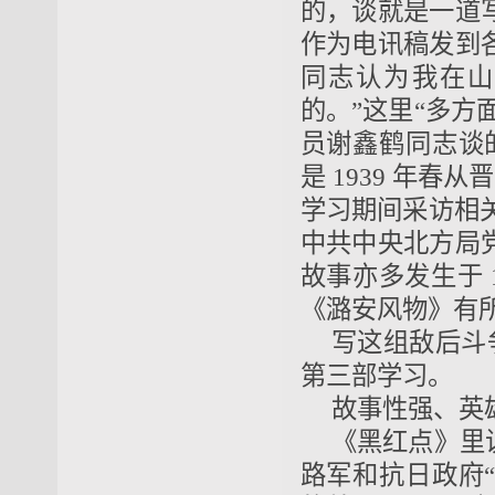
的，谈就是一道
作为电讯稿发到
同志认为我在山
的。”这里“多方
员谢鑫鹤同志谈
是 1939 年春
学习期间采访相关
中共中央北方局
故事亦多发生于 
《潞安风物》有
写这组敌后斗争
第三部学习。
故事性强、英
《黑红点》里
路军和抗日政府