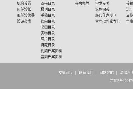
机构设置
图书目录
书房揽胜
学术专著
投
历任馆长
报刊目录
文物撷英
过
现任馆领导
手稿目录
经典作家专刊
当
馆游指南
信函目录
青年批评家专刊
年
书画目录
实物目录
照片目录
特藏目录
视频档案资料
音频档案资料
友情链接
|
联系我们
|
网站导航
|
法律声
京ICP备12047