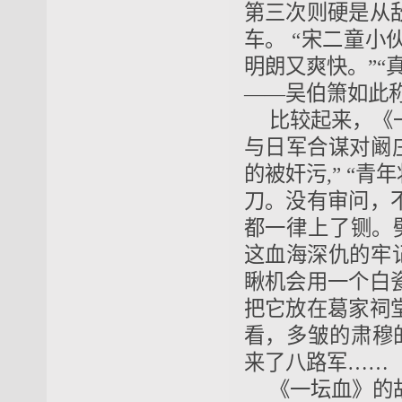
第三次则硬是从
车。 “宋二童
明朗又爽快。”“
——吴伯箫如此
比较起来，《
与日军合谋对阚
的被奸污,” “
刀。没有审问，
都一律上了铡。
这血海深仇的牢
瞅机会用一个白
把它放在葛家祠
看，多皱的肃穆
来了八路军……
《一坛血》的