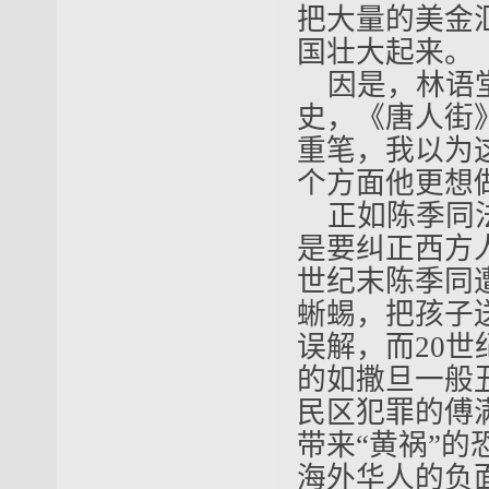
把大量的美金
国壮大起来。
因是，林语
史，《唐人街
重笔，我以为
个方面他更想
正如陈季同
是要纠正西方
世纪末陈季同
蜥蜴，把孩子
误解，而20
的如撒旦一般
民区犯罪的傅
带来“黄祸”
海外华人的负