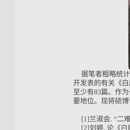
据笔者粗略统计，
开发表的有关《白
至少有83篇。作
要地位。现将硕博
[1]兰淑会. “
[2]刘婷. 论《