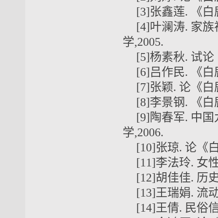
[3]张鑫莲. 《
[4]叶澜涛. 
学,2005.
[5]杨素秋. 试
[6]吕作民. 《
[7]张颖. 论《
[8]李景钢. 《
[9]陶春军. 
学,2006.
[10]张琼. 论
[11]李法玲. 
[12]胡佳佳. 
[13]王瑞娟. 
[14]王倩. 民