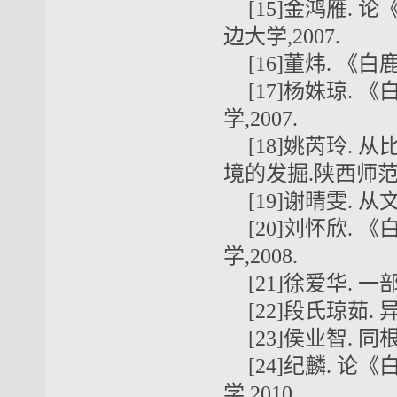
[15]金鸿雁.
边大学,2007.
[16]董炜. 《
[17]杨姝琼.
学,2007.
[18]姚芮玲.
境的发掘.陕西师范大
[19]谢晴雯. 
[20]刘怀欣.
学,2008.
[21]徐爱华. 一
[22]段氏琼茹.
[23]侯业智. 
[24]纪麟. 
学,2010.