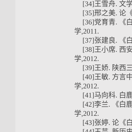
[34]王雪舟. 
[35]邢之美. 
[36]党育青.
学,2011.
[37]张建良. 
[38]王小席.
学,2012.
[39]王娇. 陕
[40]王敏. 
学,2012.
[41]马向科. 
[42]李兰. 
学,2012.
[43]张婷. 论
[44]王芸. 