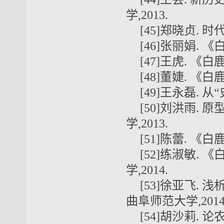
学,2013.
[45]郑晓贞. 
[46]张丽娟. 
[47]王虎. 《
[48]董婕. 《
[49]王永磊. 从
[50]刘洪雨.
学,2013.
[51]陈蕾. 《
[52]练淑敏.
学,2014.
[53]徐亚飞.
曲阜师范大学,2014
[54]胡沙莉. 