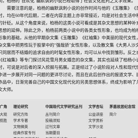
明，柏杨的“狂欢化”幽默讽刺小说已经取得了社会文化批判之文学效果。
需要注意的是，柏杨的幽默讽刺小说的创作时间与他的《玉雕集》《
时，均在60年代后期，二者在内容主题上亦非常接近，均是对社会生活中
的针砭。从这个角度来说，柏杨的这类小说可看成是其杂文思想的某种补
思想的延伸。除此之外，柏杨前两类小说中的各类女性形象，也均成为柏
形象的基础，从他的早期杂文集《玉雕集》《红袖集》中美丽的现代女性
杂文集中把男性玩于股掌中的“强哉骄”女性形象，以及散文集《大男人沙
只同居而不结婚的追求自由的时髦女性形象，均可以从中找到雏形。反之
《红袖集》等专门探讨风花雪月男女婚恋的杂文集，其实也延续了柏杨小
讨，可说是对后者的深入挖掘与拓展。正是经过了小说阶段对人性和现代
中进一步展开对同一问题的更详尽讨论，而且在此后创作出的报道文学、
作品中，日渐完善自己的中国文化现代化的另类思想体系，终成为影响了
文大师。
广角
理论研究
中国现代文学研究丛刊
文学杏坛
茅盾故居纪念馆
大观
研究方阵
丛刊简介
公益讲座
简介
揽胜
学术专著
投稿须知
文学赏析
文物撷英
过刊文章
文学沙龙
经典作家专刊
当期要目