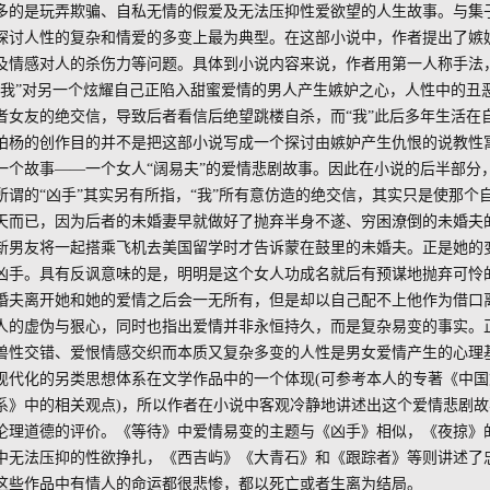
多的是玩弄欺骗、自私无情的假爱及无法压抑性爱欲望的人生故事。与集
探讨人性的复杂和情爱的多变上最为典型。在这部小说中，作者提出了嫉
及情感对人的杀伤力等问题。具体到小说内容来说，作者用第一人称手法
“我”对另一个炫耀自己正陷入甜蜜爱情的男人产生嫉妒之心，人性中的丑
者女友的绝交信，导致后者看信后绝望跳楼自杀，而“我”此后多年生活在自
柏杨的创作目的并不是把这部小说写成一个探讨由嫉妒产生仇恨的说教性
一个故事——一个女人“阔易夫”的爱情悲剧故事。因此在小说的后半部分
所谓的“凶手”其实另有所指，“我”所有意仿造的绝交信，其实只是使那个
天而已，因为后者的未婚妻早就做好了抛弃半身不遂、穷困潦倒的未婚夫
新男友将一起搭乘飞机去美国留学时才告诉蒙在鼓里的未婚夫。正是她的
凶手。具有反讽意味的是，明明是这个女人功成名就后有预谋地抛弃可怜
婚夫离开她和她的爱情之后会一无所有，但是却以自己配不上他作为借口
人的虚伪与狠心，同时也指出爱情并非永恒持久，而是复杂易变的事实。
兽性交错、爱恨情感交织而本质又复杂多变的人性是男女爱情产生的心理
现代化的另类思想体系在文学作品中的一个体现(可参考本人的专著《中
系》中的相关观点)，所以作者在小说中客观冷静地讲述出这个爱情悲剧
伦理道德的评价。《等待》中爱情易变的主题与《凶手》相似，《夜掠》
中无法压抑的性欲挣扎，《西吉屿》《大青石》和《跟踪者》等则讲述了
这些作品中有情人的命运都很悲惨，都以死亡或者生离为结局。