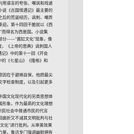
利用语言的夸张、嘲讽和戏谑
小说《古国怪遇记》最主要的
之后的荒诞经历，讽刺、嘲弄
奉迎。第十四回干脆就以《西
”而得名为西崽国。小说集
分——“酱缸文化”现象，像
度，《上帝的恩典》讽刺国人
遇记》中的第十一回《开会
中的《七星山》《隆格》和
原因在于避祸自保，他把最尖
文字检查制度，以及引起更多
中国文化现代化的另类思想体
国形象，作为最高的文化理想
市民社会中普通市民的代言
回曲折又不减其文明批判与社
文化”进行批判。从审美效果
力量。鲁迅专门强调幽默拥有