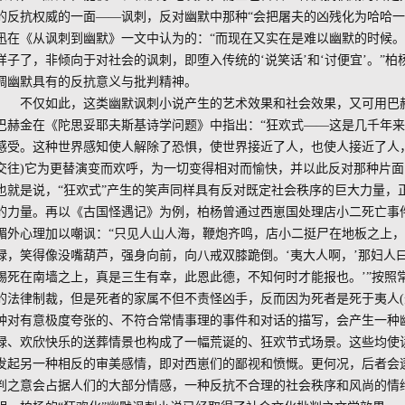
的反抗权威的一面——讽刺，反对幽默中那种“会把屠夫的凶残化为哈哈一
迅在《从讽刺到幽默》一文中认为的：“而现在又实在是难以幽默的时候
样子了，非倾向于对社会的讽刺，即堕入传统的‘说笑话’和‘讨便宜’。”
调幽默具有的反抗意义与批判精神。
不仅如此，这类幽默讽刺小说产生的艺术效果和社会效果，又可用巴赫
巴赫金在《陀思妥耶夫斯基诗学问题》中指出：“狂欢式——这是几千年
感受。这种世界感知使人解除了恐惧，使世界接近了人，也使人接近了人
交往)它为更替演变而欢呼，为一切变得相对而愉快，并以此反对那种片面
也就是说，“狂欢式”产生的笑声同样具有反对既定社会秩序的巨大力量，
的力量。再以《古国怪遇记》为例，柏杨曾通过西崽国处理店小二死亡事
媚外心理加以嘲讽：“只见人山人海，鞭炮齐鸣，店小二挺尸在地板之上
绿，笑得像没嘴葫芦，强身向前，向八戒双膝跪倒。‘夷大人啊，’那妇人
踢死在南墙之上，真是三生有幸，此恩此德，不知何时才能报也。’”按照
的法律制裁，但是死者的家属不但不责怪凶手，反而因为死者是死于夷人(
种对有意极度夸张的、不符合常情事理的事件和对话的描写，会产生一种
绿、欢欣快乐的送葬情景也构成了一幅荒诞的、狂欢节式场景。这些均使
发起另一种相反的审美感情，即对西崽们的鄙视和愤慨。更何况，后者会
判之意会占据人们的大部分情感，一种反抗不合理的社会秩序和风尚的情