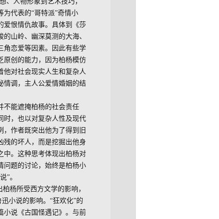
思想、人物形象到艺术技巧，
为代表的“哥特派”奇情小
的爱恨情仇故事。具体到《莎
峻的山岭、幽深莫测的大海、
三角恋爱等因素。因此有些学
乏原创的能力，因为柏杨模仿
着他对社会现实人生和复杂人
秘情调，主人公爱情婚姻的结
并不能遮掩柏杨的社会责任
同时，也以对复杂人性及现代
例，作者既突出他为了得到旧
凶残的坏人，而是挖掘出他身
之中。这种思考体现出柏杨对
情问题的讨论，始终是柏杨小
说”。
出柏杨所受西方文学的影响，
鲁迅小说的影响。“狂欢化”的
篇小说《古国怪遇记》。与前