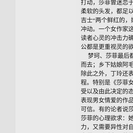
打动，莎菲曾迷恋
柔软的头发，都足以
吉士“两个鲜红的，
冲动。一个女作家
读者心灵的冲击力
公都是更重视灵的
梦珂、莎菲最后
而去；乡下姑娘阿
除此之外，丁玲还
程。特别是《莎菲
受以及由此决定的
表现男女情爱的作
可信。有的论者说
莎菲的心理欲求：
力，又需要异性对