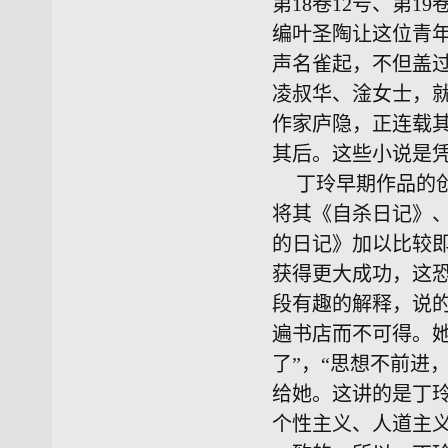
第18卷12号、第1
编叶圣陶让这位青
声名雀起，不但盖
凌叔华、淦女士，
作家庐隐，正连载
其后。这些小说是
丁玲早期作品的
将其《自杀日记》
的日记》加以比较
获得更大成功，这
段有趣的解释，说
遍书店而不可得。
了”，“思想不前进
给她。这讲的是丁玲
个性主义、人道主