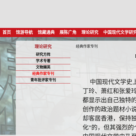
首页
馆游导航
馆藏通典
展陈广角
理论研究
中国现代文学研
理论研究
经典作家专刊
研究方阵
学术专著
文物撷英
经典作家专刊
青年批评家专刊
中国现代文学史
丁玲、萧红和张爱
都显示出自己独特的
创作的政治题材小
却客居香港，保持
化”的，但其强烈