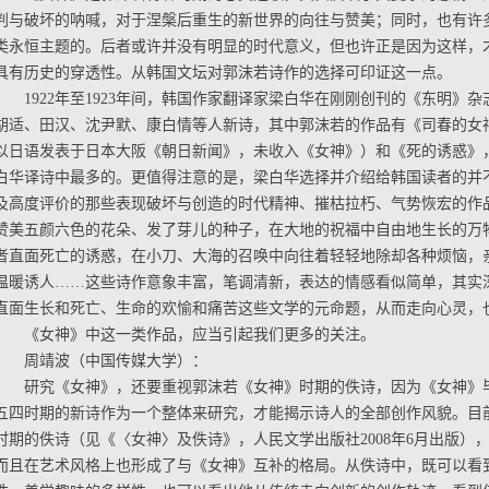
判与破坏的呐喊，对于涅槃后重生的新世界的向往与赞美；同时，也有许
类永恒主题的。后者或许并没有明显的时代意义，但也许正是因为这样，
具有历史的穿透性。从韩国文坛对郭沫若诗作的选择可印证这一点。
1922年至1923年间，韩国作家翻译家梁白华在刚刚创刊的《东明》
胡适、田汉、沈尹默、康白情等人新诗，其中郭沫若的作品有《司春的女
以日语发表于日本大阪《朝日新闻》，未收入《女神》）和《死的诱惑》
白华译诗中最多的。更值得注意的是，梁白华选择并介绍给韩国读者的并
及高度评价的那些表现破坏与创造的时代精神、摧枯拉朽、气势恢宏的作
赞美五颜六色的花朵、发了芽儿的种子，在大地的祝福中自由地生长的万
者直面死亡的诱惑，在小刀、大海的召唤中向往着轻轻地除却各种烦恼，
温暖诱人……这些诗作意象丰富，笔调清新，表达的情感看似简单，其实
直面生长和死亡、生命的欢愉和痛苦这些文学的元命题，从而走向心灵，
《女神》中这一类作品，应当引起我们更多的关注。
周靖波（中国传媒大学）：
研究《女神》，还要重视郭沫若《女神》时期的佚诗，因为《女神》
五四时期的新诗作为一个整体来研究，才能揭示诗人的全部创作风貌。目
时期的佚诗（见《〈女神〉及佚诗》，人民文学出版社2008年6月出版）
而且在艺术风格上也形成了与《女神》互补的格局。从佚诗中，既可以看