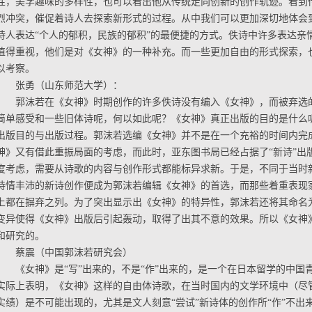
性，美学趣味的多样性，也可以看出他从传统走向创新的创作轨迹。看到
烈冲突，催促着诗人去探索新形式的过程。从中我们可以更加深切地体会
诗人表达“个人的郁积，民族的郁积”的最便捷的方式。佚诗中许多表达亲
值得重视，他们是对《女神》的一种补充。而一些更加自由的形式探索，
以考察。
张勇（山东师范大学）：
郭沫若在《女神》时期创作的许多佚诗没有编入《女神》，而被弃选
简单感受和一些旧体诗呢，何以如此呢？《女神》真正出版的目的是什么
出版目的与出版过程。郭沫若选编《女神》并不是在一个充裕的时间内完
神》又有借此重振局面的考虑，而此时，亚东图书局已经占据了“新诗”出
度考虑，需要从诗歌的内容与创作形式都能标异求新。于是，不同于当时
诗情丰沛的新诗创作便成为郭沫若编辑《女神》的首选，而那些着重表现
上都在摒弃之列。为了突出显示出《女神》的特异性，郭沫若还将其命名为
变异使得《女神》出版后引起轰动，取得了出其不意的效果。所以《女神
和研究的。
蔡震（中国郭沫若研究会）
《女神》是“写”出来的，不是“作”出来的，是一个在日本留学的中国
实际上表明，《女神》这样的自由体诗歌，在当时国内的文学环境中（尽
实绩）是不可能出现的，尤其是文人刻意“尝试”新诗体的创作所“作”不出