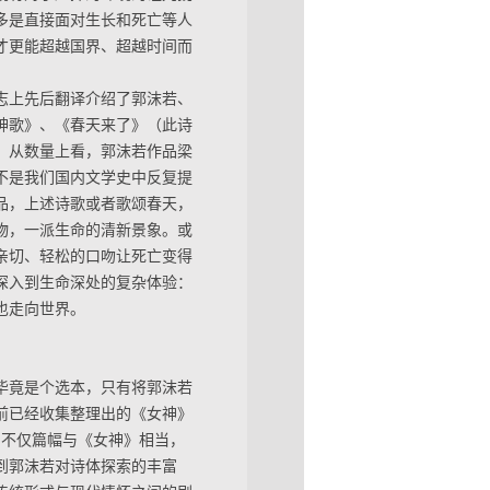
多是直接面对生长和死亡等人
才更能超越国界、超越时间而
杂志上先后翻译介绍了郭沫若、
神歌》、《春天来了》（此诗
，从数量上看，郭沫若作品梁
不是我们国内文学史中反复提
品，上述诗歌或者歌颂春天，
物，一派生命的清新景象。或
亲切、轻松的口吻让死亡变得
深入到生命深处的复杂体验：
也走向世界。
毕竟是个选本，只有将郭沫若
前已经收集整理出的《女神》
，不仅篇幅与《女神》相当，
到郭沫若对诗体探索的丰富