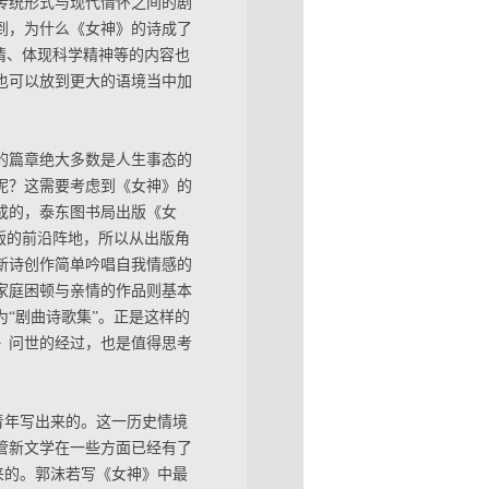
传统形式与现代情怀之间的剧
到，为什么《女神》的诗成了
情、体现科学精神等的内容也
也可以放到更大的语境当中加
的篇章绝大多数是人生事态的
呢？这需要考虑到《女神》的
成的，泰东图书局出版《女
版的前沿阵地，所以从出版角
新诗创作简单吟唱自我情感的
家庭困顿与亲情的作品则基本
“剧曲诗歌集”。正是这样的
》问世的经过，也是值得思考
青年写出来的。这一历史情境
管新文学在一些方面已经有了
来的。郭沫若写《女神》中最