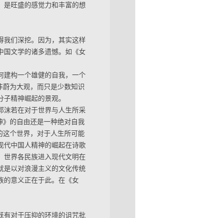
、是旺盛的感觉力和丰富的想
得我们深挖。因为，其实这样
中国文学的诸多遗憾。如《女
何建构一个雄健的自我，一个
非蔚为大观，而只是少数知识
分子精神崛起的景观。
郭沫若在对于世界与人生所采
神》的自由还是一种绝对自我
的这个世界，对于人生所可能
现代中国人精神的崛起在诗歌
。世界各民族进入现代文明在
就是以对浪漫主义的文化传统
族的意义正在于此。在《女
。
既有对于压抑的环境的诅咒批