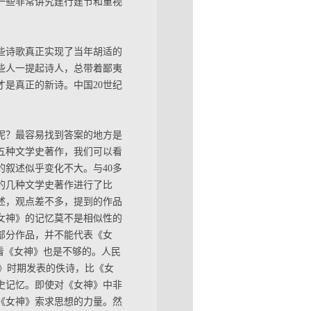
一些非常讲究建行建节和重视
些诗歌真正实现了当年胡适的
些人一提起诗人，总带着鄙夷
是真正的新诗。中国20世纪
忆呢？最容易找到答案的地方是
五种文学史著作，我们可以看
叙述似乎变化不大。与40多
的几种文学史著作进行了比
述，观点差不多，提到的作品
女神》的记忆莫不是相似性的
部分作品，并不能代表《女
看《女神》也是不够的。人民
》时期发表的佚诗，比《女
史记忆。即使对《女神》中非
《女神》索求思想的力量。然