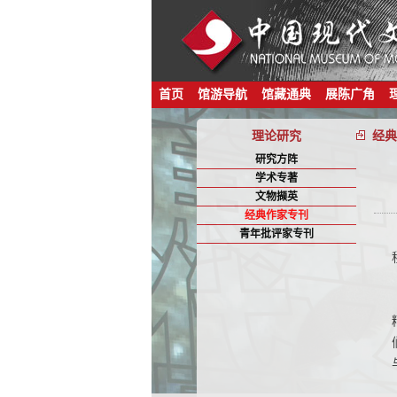
首页
馆游导航
馆藏通典
展陈广角
理论研究
经典
研究方阵
学术专著
文物撷英
经典作家专刊
青年批评家专刊