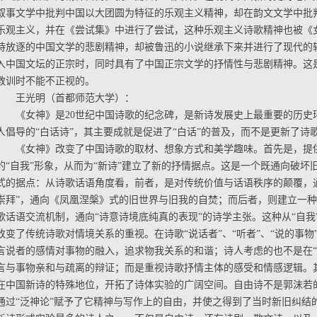
叙事文学中批判中国以大团圆为特征的乐观主义精神，却在韵文文学中批
乐观主义，并在《尝试集》中进行了尝试，这种乐观主义诗歌精神也被《
诗放逐的中国文学的悲剧精神，却被鲁迅的小说继承下来并进行了现代的
入中国文坛的正宗时，同时具有了中国正宗文学的抒情性与悲剧精神。这
教训时不能不正视的。
王光明（首都师范大学）：
《女神》是20世纪中国诗歌的纪念碑，是新诗发展史上最重要的历史环
人倡导的“白话诗”，其主要成就是促进了“白话”的普及，而不是更新了诗
《女神》改变了中国诗歌的取材、想象方式和美学趣味。首先是，提
的“自我”形象，从而为“新诗”建立了新的抒情据点。这是一个既通向破坏
式的据点：从诗歌话语角度看，前者，是对传统价值与话语秩序的颠覆，通
崇拜”，通向《凤凰涅槃》式的旧世界与旧我的自焚；而后者，则建立一种
歌话语交流机制，通向“诗意诗境底纯真的表现”的诗学主张。这种从“自我
改变了传统诗歌对情境关系的重视。在诗歌“说话者”、“听者”、“说的事
言说者的感情对事物的融入，追求物我关系的和谐；诗人考虑的也不是在“
言与事物亲和与疏离的辩证；而是重视诗歌抒情主体的感受和情感逻辑。
在中国新诗的特殊地位，开拓了诗体实验的广阔空间。自由诗不是郭沫若
通过“泛神论”赋予了它精神与写作上的自由，并使之得到了当时新旧纠结