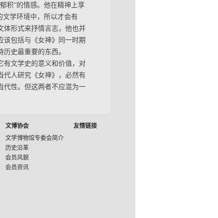
郁积”的情感。他在精神上享
的文学环境中，所以才会有
文体形式来抒情言志，他也并
应该包括与《女神》同一时期
诗历史最重要的东西。
它有文学史的意义和价值，对
当代人研究《女神》，必然有
当代性。但这两者不应混为一
文博协会
友情链接
文学博物馆专委会简介
历史沿革
会员风貌
会员资讯