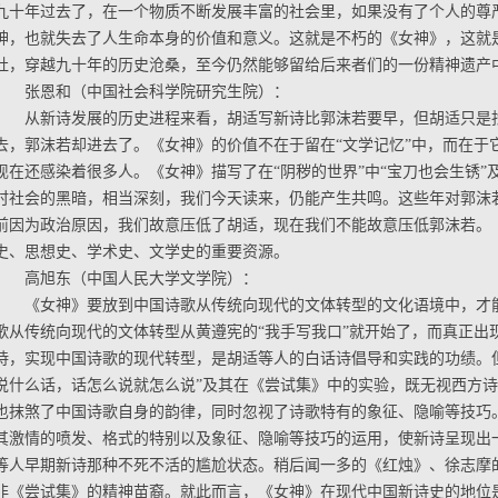
九十年过去了，在一个物质不断发展丰富的社会里，如果没有了个人的尊
神，也就失去了人生命本身的价值和意义。这就是不朽的《女神》，这就
社，穿越九十年的历史沧桑，至今仍然能够留给后来者们的一份精神遗产
张恩和（中国社会科学院研究生院）：
从新诗发展的历史进程来看，胡适写新诗比郭沫若要早，但胡适只是
去，郭沫若却进去了。《女神》的价值不在于留在“文学记忆”中，而在于
现在还感染着很多人。《女神》描写了在“阴秽的世界”中“宝刀也会生锈”
时社会的黑暗，相当深刻，我们今天读来，仍能产生共鸣。这些年对郭沫
前因为政治原因，我们故意压低了胡适，现在我们不能故意压低郭沫若。
史、思想史、学术史、文学史的重要资源。
高旭东（中国人民大学文学院）：
《女神》要放到中国诗歌从传统向现代的文体转型的文化语境中，才
歌从传统向现代的文体转型从黄遵宪的“我手写我口”就开始了，而真正出
诗，实现中国诗歌的现代转型，是胡适等人的白话诗倡导和实践的功绩。
说什么话，话怎么说就怎么说”及其在《尝试集》中的实验，既无视西方
也抹煞了中国诗歌自身的韵律，同时忽视了诗歌特有的象征、隐喻等技巧
其激情的喷发、格式的特别以及象征、隐喻等技巧的运用，使新诗呈现出
等人早期新诗那种不死不活的尴尬状态。稍后闻一多的《红烛》、徐志摩
非《尝试集》的精神苗裔。就此而言，《女神》在现代中国新诗史的地位