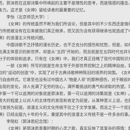
而，郭沫若在这部诗集中所唤起的主要不是理性的思考，而是情感的撞击
象力。这才是《女神》留给读者的最重要的记忆。
李怡（北京师范大学）：
《女神》的传统虽然不断为我们所谈论，但是其中的不少东西还是值
的传统被没有在后来被我们真正继承，而又因为没有获得继承也就造成了
神》的浪漫主义传统问题。
中国诗歌不乏抒情的漫长历史，也不乏充分的感伤和忧愁，但是，如
充满主体意识的新世界，却是从“五四”开始的，而且就是在五四时代也并
分子的体验和追求，只有在《女神》中，我们才真正目睹了现代中国知识
一部《女神》所写的就是生命主导于外部世界控制之上的精神自由，
取的“运动的创造”中，实现了对于古典诗歌种种陈旧的境界的突围。《女
的自由样式。它甚至也没有过中国古人“物是人非”的那种感伤，对于眼前
出现的变化，诗人充满了无穷的信心，满怀着挑战的勇气和进取的热望。
中第一个可以追溯的对象就是郭沫若，第一可以追溯的诗集就是《女神》
很大的程度上以对人的主体性的发现和肯定为前提，从某种意义上说，也
的发扬为前提。浪漫主义的文化传统不仅之于文学发展，而且之于一个民
神》已经出版九十年的今天，重提其中的浪漫主义传统不是一件多余的事
李晓虹（郭沫若纪念馆）：
《女神》是郭沫若青春时期的心灵之歌，真实反映了其复杂的感情：