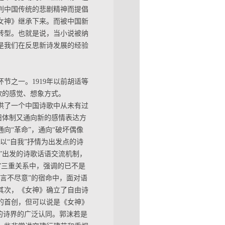
判中国传统的悲剧精神而提倡
女神》继承下来。而被中国新
转型。也就是说，当小说被纳
是我们在反思新诗发展的经验
节之一。1919年以前胡适等
歌的感觉、想象方式。
供了一个中国诗歌中从未有过
旧体制又通向新的感情表达方
向“革命”，通向“破坏偶像
以“自我”抒情为出发点的诗
”出发的诗歌话语交流机制，
物”三重关系中，强调的已不是
言不尽意”的宿命中，面对语
其次，《女神》确立了自由诗
的首创，但可以说是《女神》
的诗界的广泛认同。郭沫若是