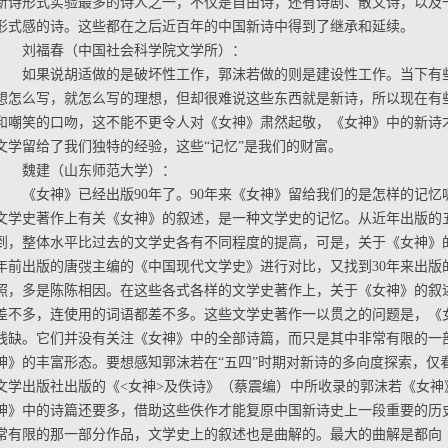
新诗形式实验最多的诗人之一，不仅是自由诗，还有诗剧、散文诗，以及
形式感的诗。这些都在之后近百年的中国新诗中得到了继承和延续。
刘福春（中国社会科学院文学所）：
如果说胡适做的是破坏性工作，郭沫若做的则是建设性工作。当下有
想怎么写，就怎么写的理想，但却很难说这些东西就是新诗，所以现在有
和嘲笑的口吻，这不能不更令人对《女神》肃然起敬，《女神》中的新诗才
文学留给了我们独特的经验，这些“记忆”是我们的财富。
魏建（山东师范大学）：
《女神》已经出版90年了。90年来《女神》留给我们的是怎样的记
文学史著作上有关《女神》的叙述，是一种文学史的记忆。从近年出版的
到，整体水平比过去的文学史各有不同程度的提高，可是，关于《女神》的
年前出版的唐弢主编的《中国现代文学史》进行对比，又找到30年来出版
照，多是陈陈相因。在这些各式各样的文学史著作上，关于《女神》的叙
差不多，连使用的词语都差不多。这些文学史著作一以贯之的问题是，《
残缺。它们并没有关注《女神》中的全部诗篇，而只是其中非常有限的一
神》的丰富形态。要想感知郭沫若在“五四”时期对新诗的多向度探索，仅
文学出版社出版的《<女神>及佚诗》（蔡震编）中所收录的郭沫若《女神
神》中的诗篇还要多，借助这些佚作才能复原中国新诗史上一段重要的历
常有限的那一部分作品，文学史上的叙述也是曲解的。最大的曲解是都向