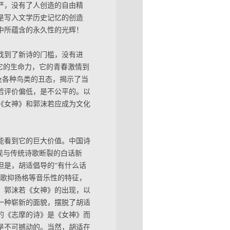
严，没有了人创造的自由精
是写入文学历史记忆的创造
中所蕴含的永久性的光辉！
找到了新诗的门槛，没有进
它的生命力，它的青春激情到
及各种鸟类的丑态，揭示了当
若评价偏低，是不公平的。以
《女神》和郭沫若应成为文化
能看到它的巨大价值。中国诗
现与传统诗歌断裂的白话新
但是，胡适倡导的“有什么话
诗歌抑扬格等音乐性的特征，
。郭沫若《女神》的出现，以
一种崭新的面貌，摆脱了胡适
的《志摩的诗》是《女神》而
是不可撼动的。当然，胡适在