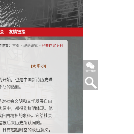
会
友情链接
前位置：
首页
>
理论研究
>
经典作家专刊
[
大
中
小
]
的开始，也是中国新诗历史进
不尽的话题。
是对社会文明和文学发展自由
实绩中，都得到鲜明体现。他
代自由精神的象征。它给社会
是被后来历史所认同的。
，具有超越时空的永恒意义，