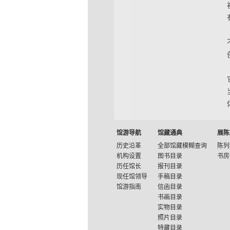
馆游导航
馆藏通典
展陈
历史沿革
全部馆藏模糊查询
陈列
机构设置
图书目录
书房
历任馆长
报刊目录
现任馆领导
手稿目录
馆游指南
信函目录
书画目录
实物目录
照片目录
特藏目录