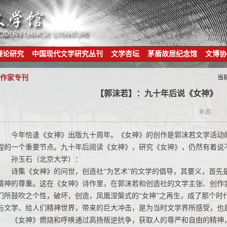
理论研究
中国现代文学研究丛刊
文学杏坛
茅盾故居纪念馆
文博协
作家专刊
当
【郭沫若】：九十年后说《女神》
来源：
今年恰逢《女神》出版九十周年。《女神》的创作是郭沫若文学活动
程的一个重要节点。九十年后阅读《女神》，研究《女神》，仍然有着说
孙玉石（北京大学）：
诗集《女神》的问世，创造社“为艺术”的文学的倡导，其要义，首先
精神的尊重。这在《女神》诗作里，在郭沫若和创造社的文学主张、创作
们所鼓吹之个性，破坏，创造，凤凰涅槃式的“女神”之再生，成了那个时
与文学、给人们精神世界，带来的巨大冲击，是为当时文学界所感受，也
《女神》燃烧和呼唤通过高扬叛逆抗争，获取人的尊严和自由的精神