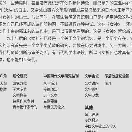
初的一些诗篇时，甚至没有意识是在创作新体诗歌，而只是为的宣泄内心“
有“决端”的自由，又身处由西方文学影响而发展繁盛起来的日本大正年间
《女神》的出世。与此同时，在郭沫若明确意识到自己是在运用诗歌这种
不为自己已经写成的诗作所拘囿，不断进行各种尝试。这在《女神》，还
创作出来的郭沫若的诗作中，是可以清楚地看到的。这是《女神》留给新
九十年后的《女神》已经是一个关于文学的记忆，是一个历史存在，
它的研究首先是一个文学史范畴的研究，要放在历史语境中。另一方面，
当代的价值判断与审美判断，有当代的学术语境，所以《女神》也才具有
体，也不能相互替代。
广角
理论研究
中国现代文学研究丛刊
文学杏坛
茅盾故居纪念馆
大观
研究方阵
丛刊简介
公益讲座
简介
揽胜
学术专著
投稿须知
文学赏析
文物撷英
过刊文章
文学沙龙
经典作家专刊
当期要目
青年批评家专刊
年度优秀论文
其他
馆讯速递
专题报道
中国文学史上的今天