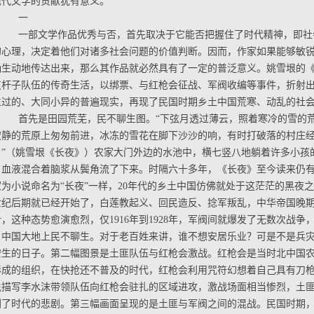
现代文学的贡献犹有意义。
一
一部文学作品优秀与否，首先取决于它能否把握住了时代精神，即社
的心理，决定着他们对诸多社会问题的价值判断。因而，作家如果能够敏
确生动地传达出来，那么其作品就必然具有了一定的普泛意义。姚雪垠的
支杆子队伍的传奇生活，以绑票、与红枪会征战、军阀收编等事件，折射出1
生过的、大同小异的普遍现实，再现了民国时期乡土中国荒寒、动乱的社
首先是田园荒芜，民不聊生图。“下弦月透过薄云，照着寒冷的雪的荒
寂静的荒原上匆匆前进，冰冻的雪花在脚下沙沙的响，有时打破落的村庄
。”（姚雪垠《长夜》）农家大门外边的水池中，横七竖八地躺着许多小孩
，血液混合着脑浆从鬓角流了下来。时隔六十多年，《长夜》至今读来仍
家为小说命名为“长夜”一样，20年代的乡土中国仿佛就处于这茫茫的黑夜
9世纪后期就已经开始了，白莲教起义、回民造反、捻军叛乱，中华帝国晚期
，这种态势愈演愈烈，仅1916年到1928年，军阀间就爆发了无数次战
，中国大地上民不聊生。对于老百姓来讲，谁不想安居乐业？可是不是兵
安生的日子。第二幅图景是土匪队伍与红枪会激战。红枪会是当时北中国
形成的组织，在快抢还不普及的时代，红枪会利用咒符幻想着自己具有刀
说描写李水沫带领队伍向红枪会驻扎的区域进攻，激战场面相当惨烈，土
剧了时代的悲剧。第三幅画面呈现的是土匪与军阀之间的混战。民国时期