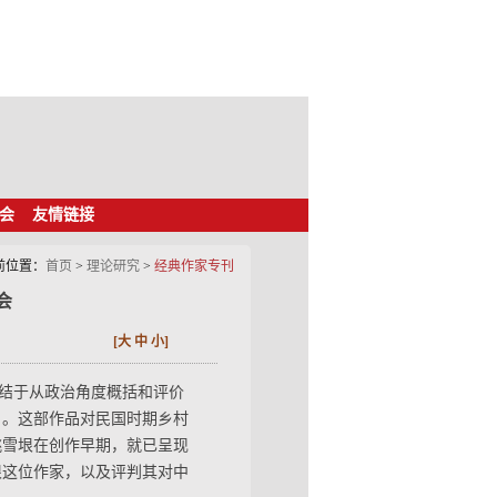
会
友情链接
前位置：
首页
>
理论研究
>
经典作家专刊
会
[
大
中
小
]
结于从政治角度概括和评价
》。这部作品对民国时期乡村
姚雪垠在创作早期，就已呈现
垠这位作家，以及评判其对中