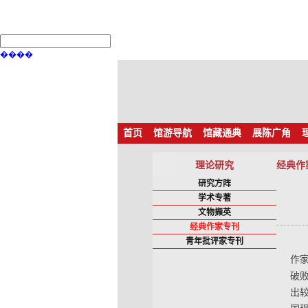
����
首页
馆游导航
馆藏通典
展陈广角
理论研究
经典作
研究方阵
学术专著
文物撷英
经典作家专刊
青年批评家专刊
作
破
出