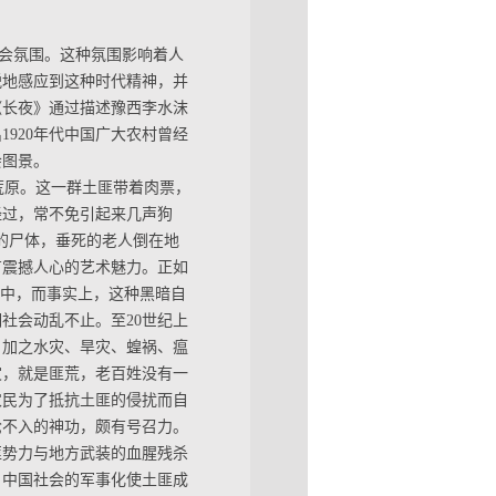
会氛围。这种氛围影响着人
锐地感应到这种时代精神，并
《长夜》通过描述豫西李水沫
920年代中国广大农村曾经
会图景。
原。这一群土匪带着肉票，
经过，常不免引起来几声狗
的尸体，垂死的老人倒在地
有震撼人心的艺术魅力。正如
之中，而事实上，这种黑暗自
社会动乱不止。至20世纪上
争，加之水灾、旱灾、蝗祸、瘟
灾，就是匪荒，老百姓没有一
农民为了抵抗土匪的侵扰而自
枪不入的神功，颇有号召力。
匪势力与地方武装的血腥残杀
，中国社会的军事化使土匪成