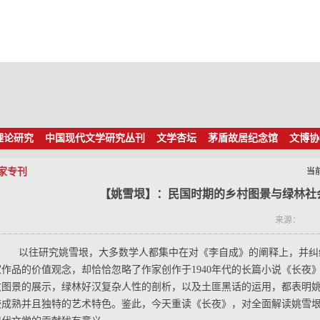
理论研究
中国现代文学研究丛刊
文学杏坛
茅盾故居纪念馆
文博协
家专刊
当
【姚雪垠】：民国时期的乡村图景与绿林社
来源：
以往研究姚雪垠，大多数学人都集中在对《李自成》的阐释上，并纠
家作品的价值观念，却恰恰忽略了作家创作于1940年代的长篇小说《长夜
败图景的展示，绿林好汉复杂人性的剖析，以及土匪黑话的运用，都表明
较成熟并且独特的艺术特色。鉴此，今天重读《长夜》，对全面解读姚雪