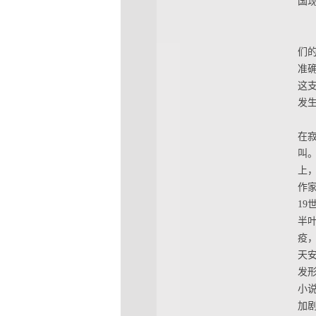
国
们
准
这
发
在
叫
上
作
1
半叶
疫
天
发
小
加