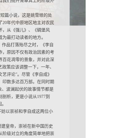
当我们抛开笼罩其上的阶级外
。
的短篇小说，这是姚雪垠的处
20年代中原地区地主对农民
怀，从《强儿》、《碉堡风
成为最打动读者的地方。
家、作品打落殆尽之时，《李自
作，原因不仅有政治因素的考
艺界百花凋零的景象，并对此深
文艺政策应该调整一下，一年、
文艺评论”。尽管《李自成》
，印数多达百万部。在同时期
象、波澜起伏的故事情节都是
剖析，更是小说从1977到
因。
妨以崇祯和李自成这两位小
建皇帝，崇祯在新中国历史
从阶级对立的角度简单地把崇