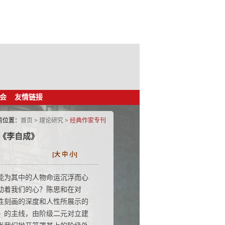
会
友情链接
前位置：
首页
>
理论研究
>
经典作家专刊
《李自成》
[
大
中
小
]
为其中的人物命运沉浮而心
动着我们的心？陈思和在对
性刻画的深度和人性所展示的
》的主线，由阶级二元对立建