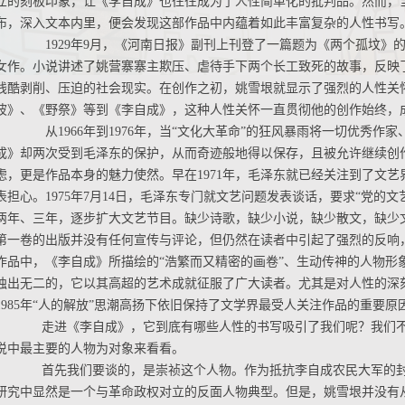
立的刻板印象，让《李自成》也往往成为了人性简单化的批判品。然而，
布，深入文本内里，便会发现这部作品中内蕴着如此丰富复杂的人性书写
1929年9月，《河南日报》副刊上刊登了一篇题为《两个孤坟》
女作。小说讲述了姚营寨寨主欺压、虐待手下两个长工致死的故事，反映了
残酷剥削、压迫的社会现实。在创作之初，姚雪垠就显示了强烈的人性关
波》、《野祭》等到《李自成》，这种人性关怀一直贯彻他的创作始终，
从1966年到1976年，当“文化大革命”的狂风暴雨将一切优秀作
成》却两次受到毛泽东的保护，从而奇迹般地得以保存，且被允许继续创
虑，更是作品本身的魅力使然。早在1971年，毛泽东就已经关注到了文
表担心。1975年7月14日，毛泽东专门就文艺问题发表谈话，要求“党的
两年、三年，逐步扩大文艺节目。缺少诗歌，缺少小说，缺少散文，缺少
第一卷的出版并没有任何宣传与评论，但仍然在读者中引起了强烈的反响
作品中，《李自成》所描绘的“浩繁而又精密的画卷”、生动传神的人物形
独出无二的，它以其高超的艺术成就征服了广大读者。尤其是对人性的深刻
1985年“人的解放”思潮高扬下依旧保持了文学界最受人关注作品的重要原
走进《李自成》，它到底有哪些人性的书写吸引了我们呢？我们不
说中最主要的人物为对象来看看。
首先我们要谈的，是崇祯这个人物。作为抵抗李自成农民大军的封
研究中显然是一个与革命政权对立的反面人物典型。但是，姚雪垠并没有