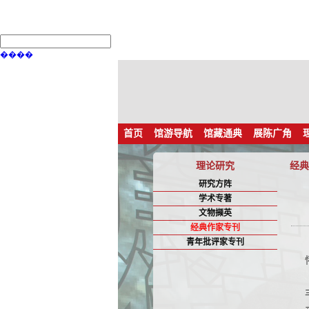
����
首页
馆游导航
馆藏通典
展陈广角
理论研究
经典
研究方阵
学术专著
文物撷英
经典作家专刊
青年批评家专刊