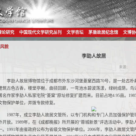
理论研究
中国现代文学研究丛刊
文学杏坛
茅盾故居纪念馆
文博协
风貌
李劼人故居
来源：
李劼人故居博物馆位于成都市外东沙河堡菱窠西路70号，是一处古朴
建筑古色古香，楼堂亭榭，曲径回廊，一弯池水碧波荡漾，绿树成荫，鸟语
著名作家李劼人私家宅院“菱窠”原址修复扩建而来。目前占地4.95亩。19
文物保护单位，并拨专款修复。
1987年，成立李劼人故居文管所，以专门机构和专门人员加强保护管理
外开放。1989年，在《成都晚报》所开展的“蓉城新景”评选活动中，李劼
一。1991年由省政府公布为省级文物保护单位。2006年，李劼人故居文