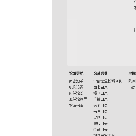
馆游导航
馆藏通典
展陈
历史沿革
全部馆藏模糊查询
陈列
机构设置
图书目录
书房
历任馆长
报刊目录
现任馆领导
手稿目录
馆游指南
信函目录
书画目录
实物目录
照片目录
特藏目录