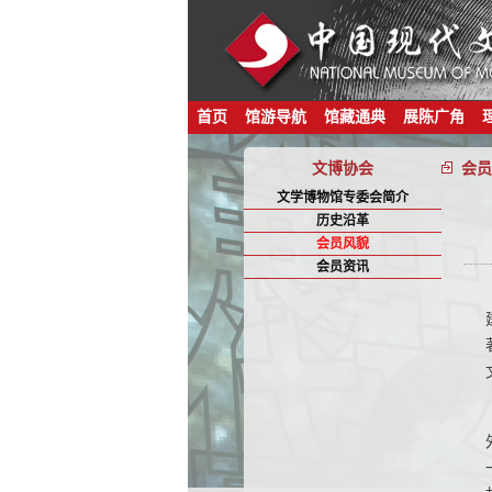
首页
馆游导航
馆藏通典
展陈广角
文博协会
会员
文学博物馆专委会简介
历史沿革
会员风貌
会员资讯