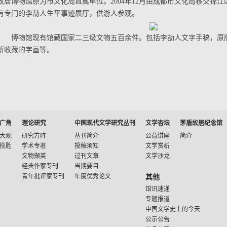
故居博物馆原为市文化局直属单位。2004年12月由成都市文化局移交锦
有专门的李劼人生平事迹展厅，供游人参观。
博物馆现有馆藏国家二三级文物五百余件。包括李劼人文字手稿，原
所收藏的字画等。
广角
理论研究
中国现代文学研究丛刊
文学杏坛
茅盾故居纪念馆
大观
研究方阵
丛刊简介
公益讲座
简介
揽胜
学术专著
投稿须知
文学赏析
文物撷英
过刊文章
文学沙龙
经典作家专刊
当期要目
青年批评家专刊
年度优秀论文
其他
馆讯速递
专题报道
中国文学史上的今天
公示公告