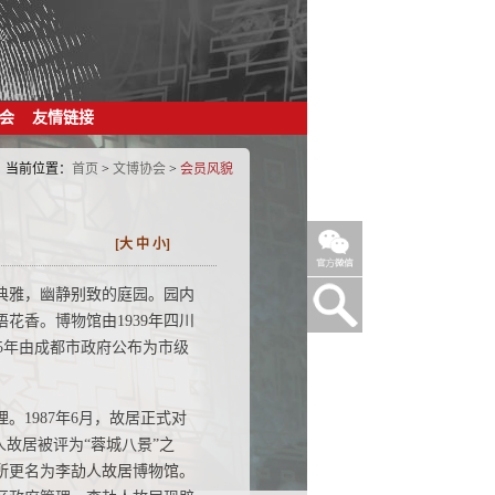
会
友情链接
当前位置：
首页
>
文博协会
>
会员风貌
[
大
中
小
]
典雅，幽静别致的庭园。园内
花香。博物馆由1939年四川
85年由成都市政府公布为市级
。1987年6月，故居正式对
人故居被评为“蓉城八景”之
管所更名为李劼人故居博物馆。