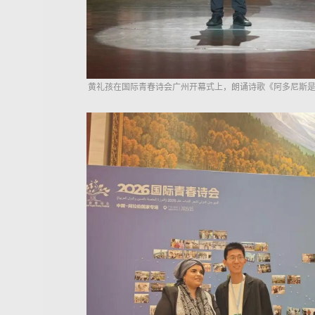
黄礼孩在国际青春诗会广州开幕式上，朗诵诗歌《阿多尼斯