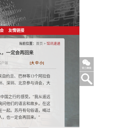
会
友情链接
当前位置：
首页
>
馆讯速递
人，一定会再回来
客户端
[
大
中
小
]
来自约旦、巴林等13个阿拉伯
州、深圳、北京参与诗会，大
中国之行的感受。“我从遥远
询问他们的语言和故乡。在这
在一起。苏丹有句俗语，喝过
人，也一定会再回来。”