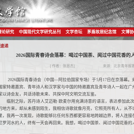
理论研究
中国现代文学研究丛刊
文学杏坛
茅盾故居纪念馆
文博协
速递
2026国际青春诗会落幕：喝过中国茶、闻过中国花香的
[ 作者：张恩杰]
来源：北京青年报
2026国际青春诗会（中国—阿拉伯国家专场）于5月17日在京落幕。
国家特邀嘉宾、青年诗人和汉学家与中国的特邀嘉宾及青年诗人一起在广
家以诗会友，共话诗歌未来、共探中阿文明交流互鉴。
临别之际，苏丹诗人艾迈勒·欧麦尔用充满诗意的语言，表达参加此次
的地方来，却从未感到陌生，我相信诗歌就像月亮，它照亮所有人，从不
里，我再一次发现，诗歌能够比任何东西都更容易地跨越边界，将人连接
尼罗河水的人，终有一天会再回来。我想，喝过中国茶、闻过中国花香的