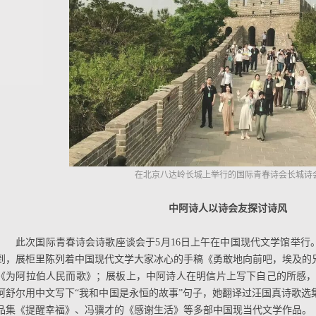
在北京八达岭长城上举行的国际青春诗会长城诗
中阿诗人以诗会友探讨诗风
此次国际青春诗会诗歌座谈会于5月16日上午在中国现代文学馆举行
到，展柜里陈列着中国现代文学大家冰心的手稿《勇敢地向前吧，埃及的
《为阿拉伯人民而歌》；展板上，中阿诗人在明信片上写下自己的所感，
阿舒尔用中文写下“我和中国是永恒的故事”句子，她翻译过汪国真诗歌选
品集《提醒幸福》、冯骥才的《感谢生活》等多部中国现当代文学作品。