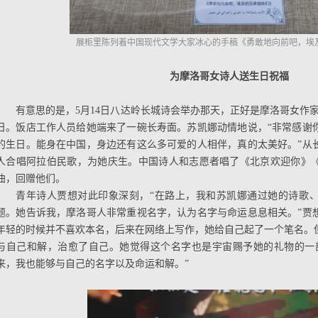
展柜里陈列着中国现代文学大家冰心的手稿《勇敢地向前吧，埃
为摩洛哥女诗人送生日祝福
有意思的是，5月14日八达岭长城诗会举办那天，正好是摩洛哥女作
日。饭店工作人员给她端来了一碗长寿面。苏凯娜动情地说，“非常感谢
的生日。能身在中国，身边还有这么多可爱的人相伴，真的太美好。”从
人合唱阿拉伯民歌，为她庆生。中国诗人和志愿者唱了《北京欢迎你》
曲，回赠他们。
青年诗人贾想对此印象深刻，“在路上，我和苏凯娜通过她的诗歌
题。她告诉我，摩洛哥人非常重视名字，认为名字与命运息息相关。”贾
年轻的时候并不喜欢本名，后来在网络上写作，她给自己起了一个笔名。
与自己和解，治愈了自己。她觉得这个名字也是宇宙赐予她的礼物的一
来，我也能够与自己的名字以及命运和解。”