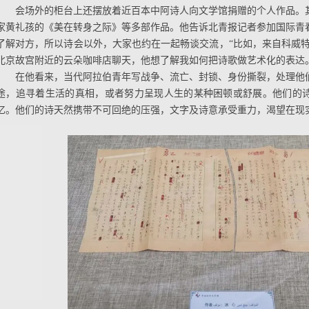
会场外的柜台上还摆放着近百本中阿诗人向文学馆捐赠的个人作品。
家黄礼孩的《美在转身之际》等多部作品。他告诉北青报记者参加国际青
了解对方，所以诗会以外，大家也约在一起畅谈交流，“比如，来自科威特
北京故宫附近的云朵咖啡店聊天，他想了解我如何把诗歌做艺术化的表达
在他看来，当代阿拉伯青年写战争、流亡、封锁、身份撕裂，处理他
途，追寻着生活的真相，或者努力呈现人生的某种困顿或舒展。他们的
忆。他们的诗天然携带不可回绝的压强，文字及诗意承受重力，渴望在现