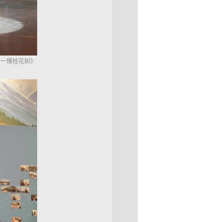
是一棵桂花树》