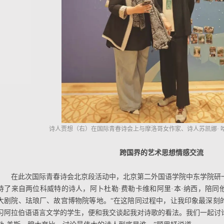
诗人贾想（右）在国际青春诗会上与摩洛哥女作家、诗人苏凯娜· 
跨国界的艺术思想情感交流
在此次国际青春诗会北京段活动中，北京第二外国语学院中东学院研
待了来自两位科威特的诗人，阿卜杜勒·费勒卡维和阿里·本·纳西，陪同
大剧院、珐琅厂、故宫博物院等地。“在这陪同过程中，让我印象最深刻
习阿拉伯语语言文学的学生，便和我交谈起我对诗歌的看法。我们一起讨