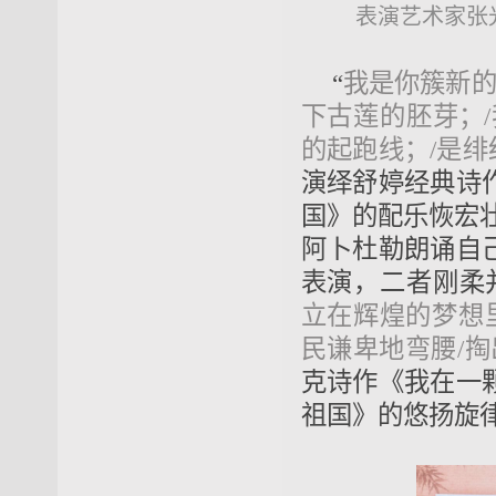
表演艺术家张
“
我是你簇新的
下古莲的胚芽；
的起跑线；/是绯
演绎舒婷经典诗
国》的配乐恢宏
阿卜杜勒朗诵自
表演，二者刚柔
立在辉煌的梦想
民谦卑地弯腰/
克诗作《我在一
祖国》的悠扬旋