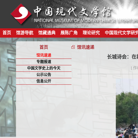
首页
馆游导航
馆藏通典
展陈广角
理论研究
中国现代文学研
首页
馆讯速递
馆讯速递
长城诗会：在
专题报道
[ 
中国文学史上的今天
公示公告
信息公开