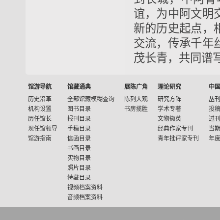
谊，为中阿文明
新的历史起点，
交流，传承千年
茂长青，共同谱
馆游导航
馆藏通典
展陈广角
理论研究
中
历史沿革
全部馆藏模糊查询
陈列大观
研究方阵
丛
机构设置
图书目录
书房揽胜
学术专著
投
历任馆长
报刊目录
文物撷英
过
现任馆领导
手稿目录
经典作家专刊
当
馆游指南
信函目录
青年批评家专刊
年
书画目录
实物目录
照片目录
特藏目录
视频档案资料
音频档案资料