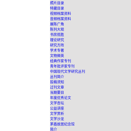
照片目录
特藏目录
视频档案资料
音频档案资料
展陈广角
陈列大观
书房揽胜
理论研究
研究方阵
学术专著
文物撷英
经典作家专刊
青年批评家专刊
中国现代文学研究丛刊
丛刊简介
投稿须知
过刊文章
当期要目
年度优秀论文
文学杏坛
公益讲座
文学赏析
文学沙龙
茅盾故居纪念馆
简介