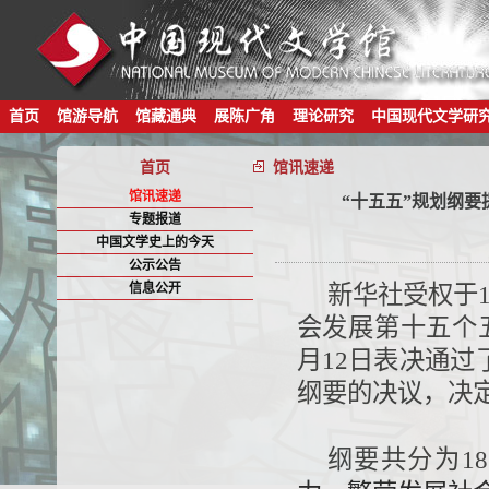
首页
馆游导航
馆藏通典
展陈广角
理论研究
中国现代文学研
首页
馆讯速递
馆讯速递
“十五五”规划纲
专题报道
中国文学史上的今天
公示公告
信息公开
新华社受权于
会发展第十五个
月12日表决通
纲要的决议，决
纲要共分为1