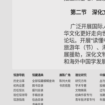
第二节 深化
广泛开展国际
华文化更好走向
论坛。开展“读懂
旅游年（节）、
展援助，深化文
和海外中国学发
馆游导航
馆藏通典
展陈广角
理论研究
中
历史沿革
全部馆藏模糊查询
陈列大观
研究方阵
丛
机构设置
图书目录
书房揽胜
学术专著
投
历任馆长
报刊目录
文物撷英
过
现任馆领导
手稿目录
经典作家专刊
当
馆游指南
信函目录
青年批评家专刊
年
书画目录