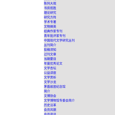
陈列大观
书房揽胜
理论研究
研究方阵
学术专著
文物撷英
经典作家专刊
青年批评家专刊
中国现代文学研究丛刊
丛刊简介
投稿须知
过刊文章
当期要目
年度优秀论文
文学杏坛
公益讲座
文学赏析
文学沙龙
茅盾故居纪念馆
简介
文博协会
文学博物馆专委会简介
历史沿革
会员风貌
会员资讯