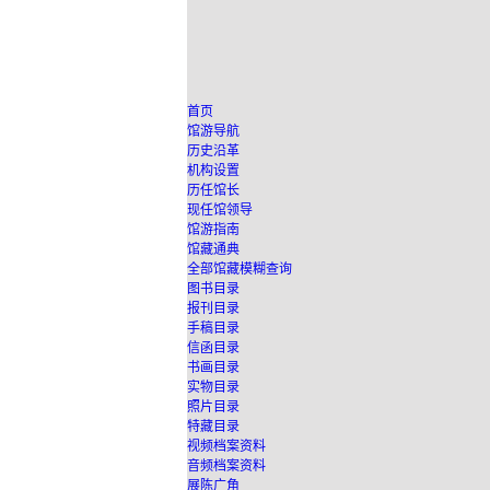
首页
馆游导航
历史沿革
机构设置
历任馆长
现任馆领导
馆游指南
馆藏通典
全部馆藏模糊查询
图书目录
报刊目录
手稿目录
信函目录
书画目录
实物目录
照片目录
特藏目录
视频档案资料
音频档案资料
展陈广角