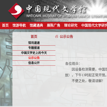
首页
馆游导航
馆藏通典
展陈广角
理论研究
中国现代文学研
首页
公示公告
馆讯速递
专题报道
中国文学史上的今天
公示公告
信息公开
各位观众
：
因设备检测需要，中国现代
放），下午13时起正常开馆
不便之处，敬请谅解！