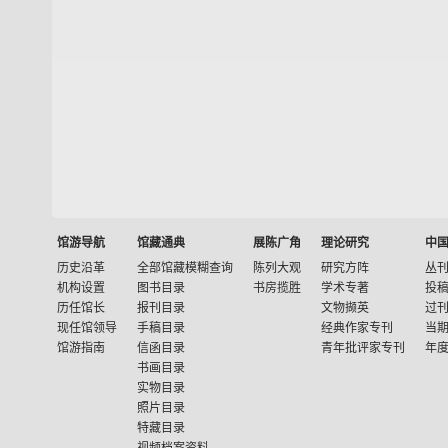
馆游导航
馆藏通典
展陈广角
理论研究
中
历史沿革
全部馆藏模糊查询
陈列大观
研究方阵
丛
机构设置
图书目录
书房揽胜
学术专著
投
历任馆长
报刊目录
文物撷英
过
现任馆领导
手稿目录
经典作家专刊
当
馆游指南
信函目录
青年批评家专刊
年
书画目录
实物目录
照片目录
特藏目录