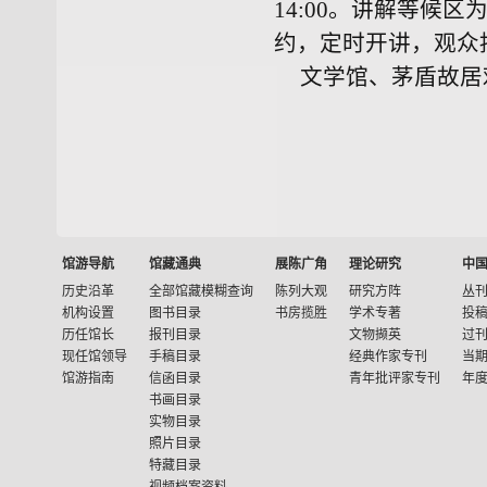
14:00。讲解等候
约，定时开讲，观众
文学馆、茅盾故居
馆游导航
馆藏通典
展陈广角
理论研究
中
历史沿革
全部馆藏模糊查询
陈列大观
研究方阵
丛
机构设置
图书目录
书房揽胜
学术专著
投
历任馆长
报刊目录
文物撷英
过
现任馆领导
手稿目录
经典作家专刊
当
馆游指南
信函目录
青年批评家专刊
年
书画目录
实物目录
照片目录
特藏目录