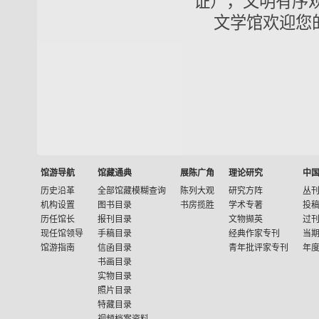
证），文明有序观展
文学馆欢迎您
馆游导航
馆藏通典
展陈广角
理论研究
中
历史沿革
全部馆藏模糊查询
陈列大观
研究方阵
丛
机构设置
图书目录
书房揽胜
学术专著
投
历任馆长
报刊目录
文物撷英
过
现任馆领导
手稿目录
经典作家专刊
当
馆游指南
信函目录
青年批评家专刊
年
书画目录
实物目录
照片目录
特藏目录