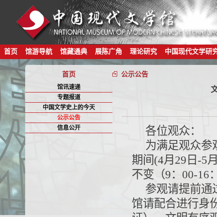
首页
馆游导航
馆藏通典
展陈广角
理论研究
中国现代文学研
首页
公示公告
馆讯速递
专题报道
中国文学史上的今天
公示公告
信息公开
各位观众：
为满足观众参观
期间(4月29日
不变（9：00-16
参观请提前通
馆请配合进行身