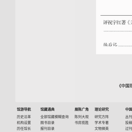
《中国
馆游导航
馆藏通典
展陈广角
理论研究
中
历史沿革
全部馆藏模糊查询
陈列大观
研究方阵
丛
机构设置
图书目录
书房揽胜
学术专著
投
历任馆长
报刊目录
文物撷英
过