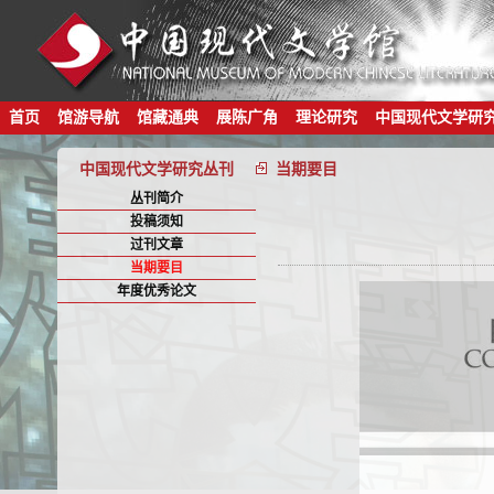
首页
馆游导航
馆藏通典
展陈广角
理论研究
中国现代文学研
中国现代文学研究丛刊
当期要目
丛刊简介
投稿须知
过刊文章
当期要目
年度优秀论文