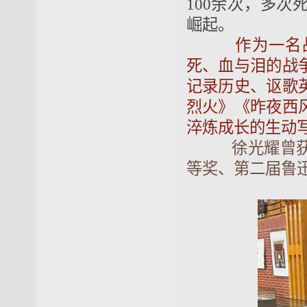
100余次，多
崛起。
作为一名
死、血与泪的战
记录历史、讴歌
烈火》《昨夜西
淬炼成长的生动
徐光耀曾
等奖、第二届鲁