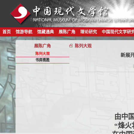
首页
馆游导航
馆藏通典
展陈广角
理论研究
中国现代文学研
展陈广角
陈列大观
陈列大观
新展
书房揽胜
由中
“烽火