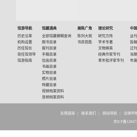
馆游导航
馆藏通典
展陈广角
理论研究
中
历史沿革
全部馆藏模糊查询
陈列大观
研究方阵
丛
机构设置
图书目录
书房揽胜
学术专著
投
历任馆长
报刊目录
文物撷英
过
现任馆领导
手稿目录
经典作家专刊
当
馆游指南
信函目录
青年批评家专刊
年
书画目录
实物目录
照片目录
特藏目录
视频档案资料
音频档案资料
友情链接
|
联系我们
|
网站导航
|
法律声
京ICP备12047