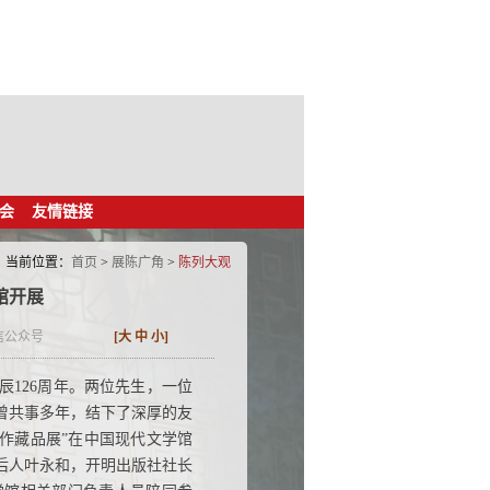
会
友情链接
当前位置：
首页
>
展陈广角
>
陈列大观
馆开展
信公众号
[
大
中
小
]
诞辰126周年。两位先生，一位
曾共事多年，结下了深厚的友
著作藏品展”在中国现代文学馆
后人叶永和，开明出版社社长