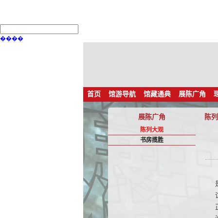
����
首页
馆游导航
馆藏通典
展陈广角
展陈广角
陈列
陈列大观
书房揽胜