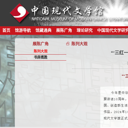
首页
馆游导航
馆藏通典
展陈广角
理论研究
中国现代文学研
展陈广角
陈列大观
陈列大观
“‘三红
书房揽胜
“