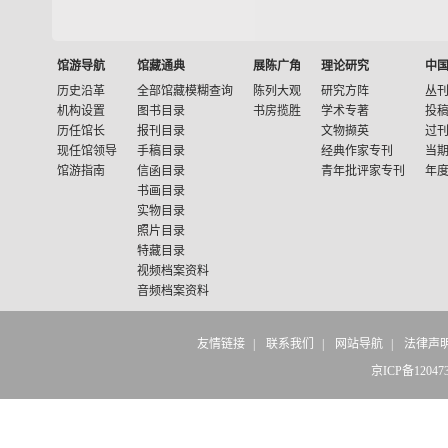
馆游导航
馆藏通典
展陈广角
理论研究
中
历史沿革
全部馆藏模糊查询
陈列大观
研究方阵
丛
机构设置
图书目录
书房揽胜
学术专著
投
历任馆长
报刊目录
文物撷英
过
现任馆领导
手稿目录
经典作家专刊
当
馆游指南
信函目录
青年批评家专刊
年
书画目录
实物目录
照片目录
特藏目录
视频档案资料
音频档案资料
友情链接
|
联系我们
|
网站导航
|
法律声
京ICP备12047