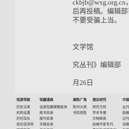
ckbjb@wxg.org.cn
后再投稿。编辑部
不要受骗上当。
中
文学馆
《中
究丛刊》编辑部
2
月26日
馆游导航
馆藏通典
展陈广角
理论研究
中
历史沿革
全部馆藏模糊查询
陈列大观
研究方阵
丛
机构设置
图书目录
书房揽胜
学术专著
投
历任馆长
报刊目录
文物撷英
过
现任馆领导
手稿目录
经典作家专刊
当