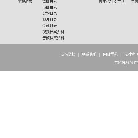
馆游指南
信函目录
青年批评家专刊
年
书画目录
实物目录
照片目录
特藏目录
视频档案资料
音频档案资料
友情链接
|
联系我们
|
网站导航
|
法律声
京ICP备12047