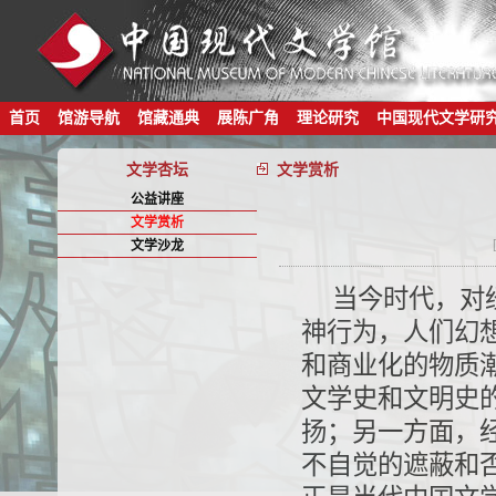
首页
馆游导航
馆藏通典
展陈广角
理论研究
中国现代文学研
文学杏坛
文学赏析
公益讲座
文学赏析
文学沙龙
当今时代，对
神行为，人们幻
和商业化的物质
文学史和文明史
扬；另一方面，
不自觉的遮蔽和