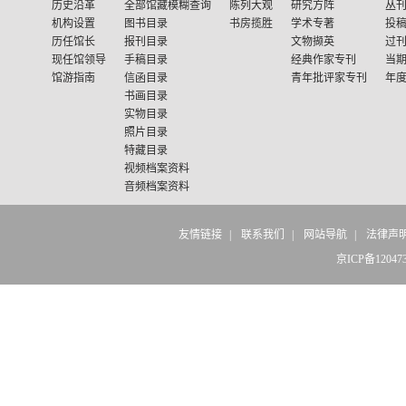
历史沿革
全部馆藏模糊查询
陈列大观
研究方阵
丛
机构设置
图书目录
书房揽胜
学术专著
投
历任馆长
报刊目录
文物撷英
过
现任馆领导
手稿目录
经典作家专刊
当
馆游指南
信函目录
青年批评家专刊
年
书画目录
实物目录
照片目录
特藏目录
视频档案资料
音频档案资料
友情链接
|
联系我们
|
网站导航
|
法律声
京ICP备12047