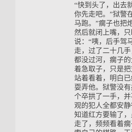
“快到头了，出去
你先走吧。”狱警
马跑。”瘸子也把
然后就闭上嘴，只
说：“咦，后手驾
走，过了二十几手
都没过河，瘸子的
着急取子，只是把
站着看着，明白已
耍弄他。狱警没有
个卒拱了一手，并
观的犯人全都安静
知道红方要输了，
走了，频频看着瘸