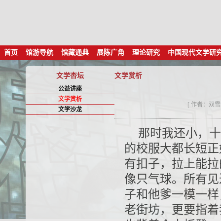
首页
馆游导航
馆藏通典
展陈广角
理论研究
中国现代文学研
文学杏坛
文学赏析
公益讲座
文学赏析
[ 作者：双
文学沙龙
那时我还小，十
的校服大都长短正
有扣子，拉上能拉
像只气球。所有见
子和他爹一模一样
老街坊，更要指着