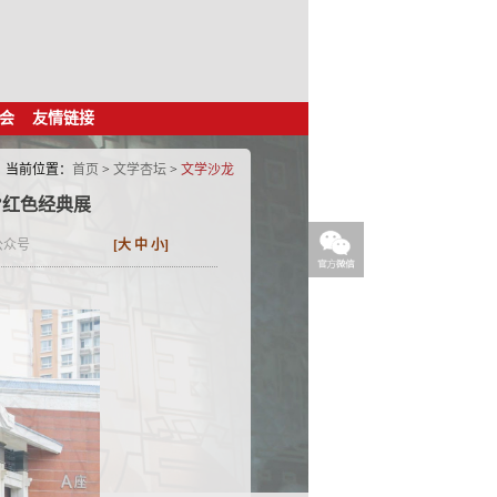
会
友情链接
当前位置：
首页
>
文学杏坛
>
文学沙龙
林’红色经典展
公众号
[
大
中
小
]