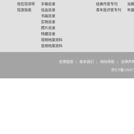
现任馆领导
手稿目录
经典作家专刊
当
馆游指南
信函目录
青年批评家专刊
年
书画目录
实物目录
照片目录
特藏目录
视频档案资料
音频档案资料
友情链接
|
联系我们
|
网站导航
|
法律声
京ICP备12047