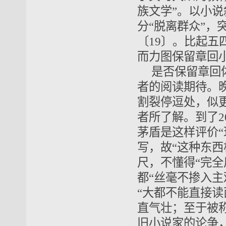
族文学”。以小
分“脱离群众”，
〔19〕。比起五
而力图保留章回小
是否保留章回
者的阅读期待。
割裂停逗处，似
者所了解。到了
茅盾是这样评价“
写，故“这种东西
尺，不懂得“完
都“丝毫不掺入
“大都不能直接读
直气壮；至于被
旧小说家的论争