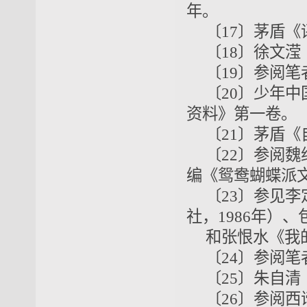
年。
〔17〕茅盾《
〔18〕徐文滢
〔19〕参阅
〔20〕少年
资料》第一卷。
〔21〕茅盾《
〔22〕参阅
编《鸳鸯蝴蝶派文
〔23〕参见
社，1986年）
和张恨水《我
〔24〕参阅
〔25〕朱自清
〔26〕参阅