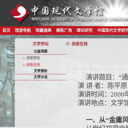
首页
馆游导航
馆藏通典
展陈广角
理论研究
中国现代文学研
文学杏坛
讲座在线
公益讲座
讲座预告
讲座在线
文学赏析
演讲题目：“通
文学沙龙
演 讲 者：陈平
演讲时间：2000年8
演讲地点：文学
一、从“金庸风