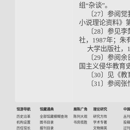
组“杂谈”。
〔27〕参阅
小说理论资料》
〔28〕参见
社，1987年；
大学出版社，1
〔29〕参阅
国主义侵华教育
〔30〕见《教
〔31〕参阅张
馆游导航
馆藏通典
展陈广角
理论研究
中
历史沿革
全部馆藏模糊查询
陈列大观
研究方阵
丛
机构设置
图书目录
书房揽胜
学术专著
投
历任馆长
报刊目录
文物撷英
过