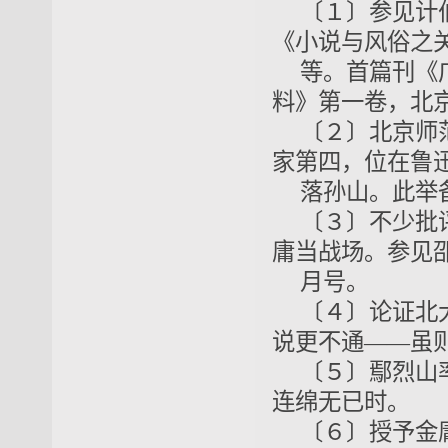
〔１〕参见计
《小说与风俗之
等。首篇刊《
料》第一卷，北京
〔２〕北京师
家第四，位在鲁
落孙山。此举
〔３〕不少批
庸当战场。参见邵
月号。
〔４〕论证北大
说更不通——虽
〔５〕鄢烈山率
连绵无已时。
〔６〕授予金