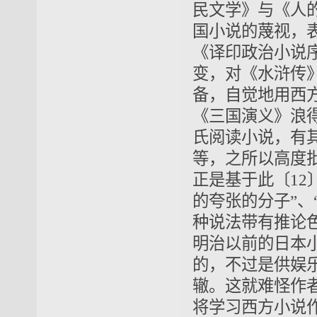
民文学》与《人
国小说的蔑视，
《译印政治小说
变，对《水浒传
备，自觉地用西
《三国演义》浪
氏阅读小说，有其
等，之所以高度
正是基于此〔1
的夸张的分子”、
种说法带有推论色
明治以前的日本小
的，不过是供娱
辙。这就难怪作者
将学习西方小说作