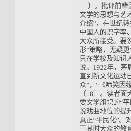
〕。批评前辈
文学的思想与艺术
介绍”，在世纪
中国人的识字率
大众所接受。要
形”策略，无疑
只在学校及知识
说。1922年，
直到新文化运动
众”，“《啼笑因
〔18〕。读者
要文学旗帜的“
说戏曲地位的提
真正“平民化”。
于其时大众的教