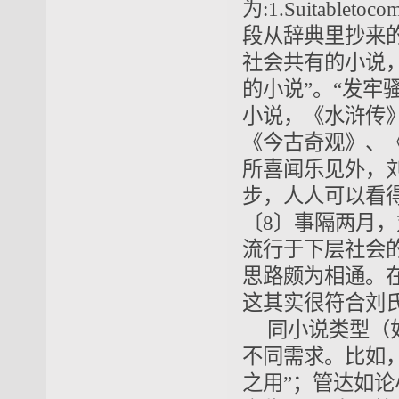
为:1.Suitabletoco
段从辞典里抄来
社会共有的小说
的小说”。“发牢
小说，《水浒传
《今古奇观》、
所喜闻乐见外，
步，人人可以看
〔8〕事隔两月
流行于下层社会的
思路颇为相通。在
这其实很符合刘
同小说类型（
不同需求。比如
之用”；管达如论