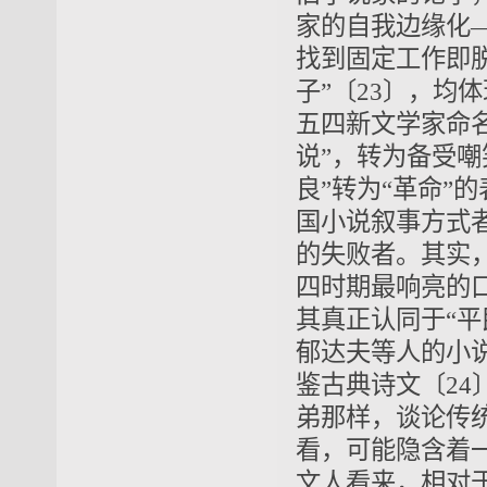
家的自我边缘化
找到固定工作即
子”〔23〕，
五四新文学家命名
说”，转为备受嘲
良”转为“革命
国小说叙事方式者
的失败者。其实，
四时期最响亮的
其真正认同于“平
郁达夫等人的小说
鉴古典诗文〔24
弟那样，谈论传
看，可能隐含着
文人看来，相对