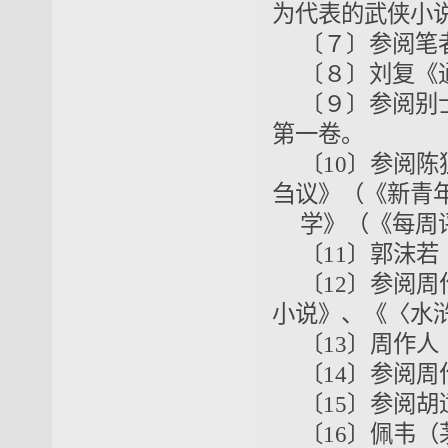
为代表的武侠小
〔７〕参阅笔者
〔８〕刘复《通
〔９〕参阅别
第一卷。
〔10〕参阅陈
刍议》（《新青年
学》（《每周评
〔11〕郭沫若
〔12〕参阅周
小说》、《〈水
〔13〕周作人
〔14〕参阅
〔15〕参阅
〔16〕佩韦（