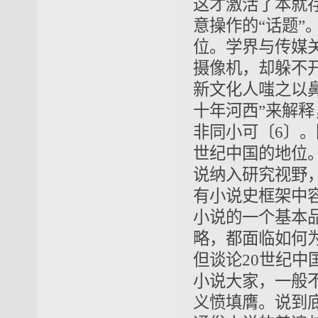
这才激活了本就存
意操作的“话题”
位。学界与传媒
摄像机，却躲不
新文化人嗤之以鼻
十年河西”来解
非同小可〔6〕
世纪中国的地位。
说纳入研究视野
有小说史框架中
小说的一个基本
略，都面临如何
但谈论20世纪中
小说大家，一般
义愤填膺。说到底