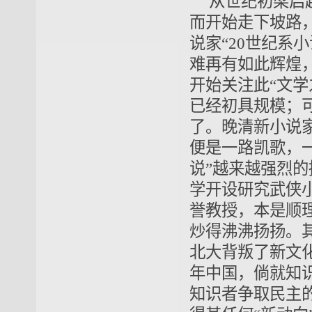
从世纪初梁启
而开始走下坡路
说家“20世纪系
难再有如此辉煌，
开始关注此“文
已经初具规模；
了。晚清新小说
便是一路凯歌，一
说”越来越强烈的
学开设研究武侠小
誉教授，本是顺
炒得沸沸扬扬。
北大背叛了新文化
年中国，倘就知
知识者争取民主