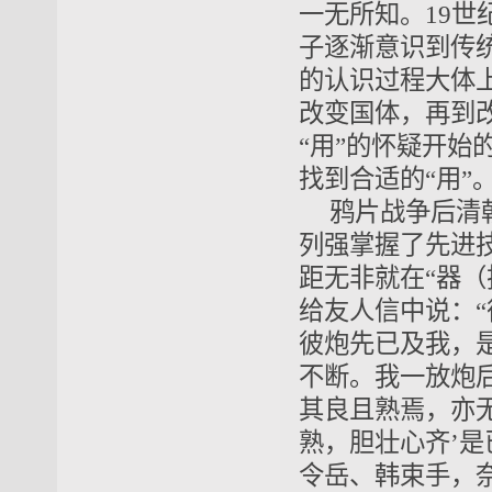
一无所知。
19世
子逐渐意识到传
的认识过程大体
改变
国体
，再到
“用”的怀疑开始
找到合适的“用”
鸦片战争后清
列强掌握了先进
距
无非就
在“器
给友人信中说：
彼炮
先
已及我，
不断。我一放炮
其良且熟焉，亦
熟
，胆壮心齐’
令岳、韩束手，奈