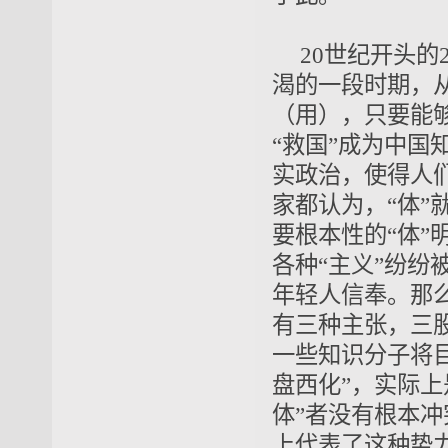
20世纪
开头的
渴的一段时期，
（用）
，只要能
“
救国
”成为中国
实政治，使得人
家都认为，
“体”
要
根本性
的“体”
各种“主义”纷
年轻人信奉。那
有三种主张，三
一
些
知识分子将
盘西化
”
，实际上
体”者没有根本
上代表了这种势