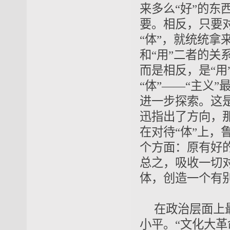
来多么“好”的东
要。相反，只要
“体”，就统统拿
和“用”二者的关
而是相反，是
“用
“体”——“主义
进一步探索。这
迅指出了
方向
，
在对待“体”上，
个方面：原有好
总之，吸收一切
体，创造一个
有
在
政治层面
上
小平
。“文化大革