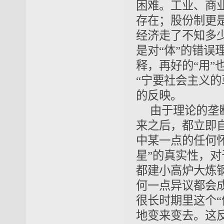
困难。
工业、商
存在；股份制更
经济走了
不知多
是对“体”的错误
释，再好的
“用”
“宁要社会主义
的反映。
由于理论的
垄
来之后，都立即
中某一点的任何怀
星
”的真实性，
都建小高炉
大炼
何一点异议都会成
很长时期里这个
地变来变去。这