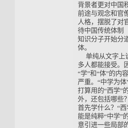
背景者更对中国
前途与观念和官
人格，摆脱了对
待中国传统体制
知识分子开始
分
体
。
单纯从
文字
上
多人都能接受。
“学”和“体”的
内
严重。“中学为体
打算用的
“
西学”
外，
还包括哪些
首先学什么？“西
能是纯粹“中学”
意引进一些局部