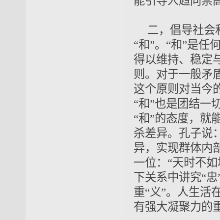
能引导人趋向崇
二，倡导社会
“和”。
“
和”是
任
得以维持、稳定
则。对于一般矛
这个原则对当今
“和”也是团结一
“和”的态度，就
杀差异。孔子说：
异，实现
群体内
一位
：
“天时不如
下关系中讲究“
忠
重“
义
”。人生活
有强大
凝聚力
的