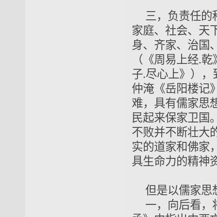
三，负责任的
家庭、社会、天
身、齐家、治国
（《周易上经.乾
子.尽心上》），
仲淹《岳阳楼记
难，具有
儒家思
民起来保家卫国
不败并不断壮大
实
的道家和佛家
具生命力
的精神
但是以儒家思
一，向后看，