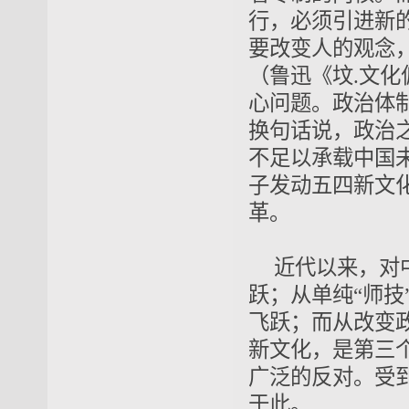
行，必须
引进
新
要改变人的观念
（鲁迅《坟
.文
心
问题。
政治体
换句话说，政治
不足以
承载
中国
子发动五四新文
革。
近代以来，对
跃；从单纯“师技
飞跃；而从改变
新文化
，是第三
广泛的反对。受
于此。