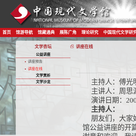
首页
馆游导航
馆藏通典
展陈广角
理论研究
中国现代文学研
文学杏坛
讲座在线
公益讲座
讲座预告
讲座在线
文学赏析
主持人：傅光
文学沙龙
主讲人：周思
演讲日期：200
主持人：
朋友们，大家
馆公益讲座的开