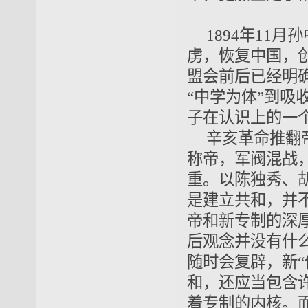
1894年11月
虏，恢复中国，
盟会
前后已经明
“中学为体”到
吸收
子在
认识
上的一
辛亥革命推翻
称帝，军阀混战
重。以陈独秀、
是建立共和，并
帝和新专制的深
后
观念
并没有什
随时会复辟，新“
和，还应当包含
着
专制的内核
。