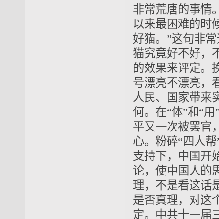
非常荒唐的事情
以来
最困难的时
好猫。”这句非常
猫
究竟
好不好
，
的
效果来评定。
号漂亮不漂亮，看
人民、国家带来
何
。在“体”和“
平又一次被罢官
心。粉碎“四人帮
支持下，中国开
论，使中国人
的
理
，不是看这话
是否真理，对这个
定
。
中共十一届