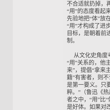
不合适就扔掉，再
“用
”的态度看起
先验地把“体”放
“用”才构成了进步
目标
，是朝着前
制
。
从文化史角度
“用”关系的，他
来”，提倡
“
拿来
籍”有害者，则不
是第一要义。只
粹。”（鲁迅《热
者之中，
“用”比
是
好体。
如果对