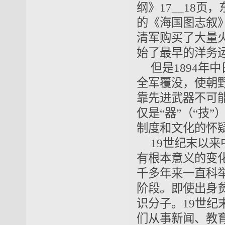
纲》17__18页，
的《海国图志叙
清军购买
了
大量
始了最早的洋务
但是
1894年
全军覆没，使朝
靠先进武器不可
仅是“器”（“技”
制度和文化的怀
19世纪末以来
有根本意义的变化
千多年来一直科
阶段。即使出身
识分子
。
19世纪
们从事新闻、教