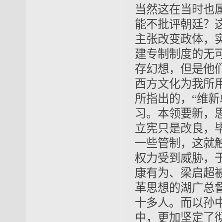
当然这在当时也
能不批评朝廷？
主张
改变政体
，
建专制制度的无
存幻想，但是他
西方文化为我所
所指出的，
“维
习。
本领要新，
立宪只是改良，
一些
管制
，这就
权力受到威胁，
康有为、梁启超
革思想的湖广总
十多人。而以孙
中，更加坚定了