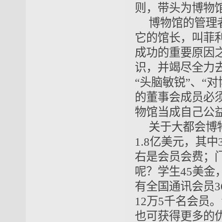
则，带头为博物
博物馆的管理
它的馆长，叫菲
成功的重要原因
识，并竭尽全力
“头脑敏锐”、“
的董事会成员必
物馆当成自己公
关于大都会博
1
.
8亿美元，其中
右是会员会费；门
呢？学生45美金，
有全国通讯会员3
12万5千名会员
也可获得更多的