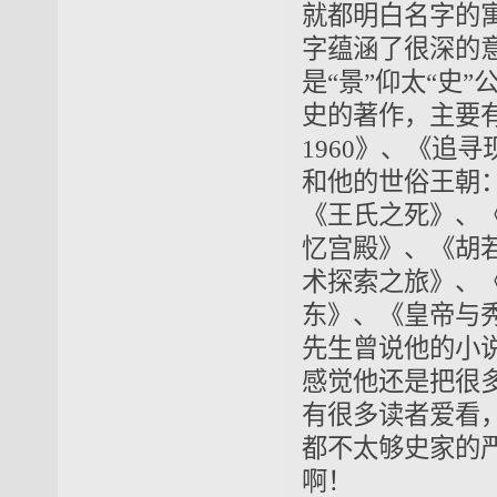
就都明白名字的
字蕴涵了很深的意义
是“景”仰太“史
史的著作，主要有
1960》、《追
和他的世俗王朝
《王氏之死》、
忆宫殿》、《胡
术探索之旅》、
东》、《皇帝与
先生曾说他的小
感觉他还是把很
有很多读者爱看
都不太够史家的
啊！