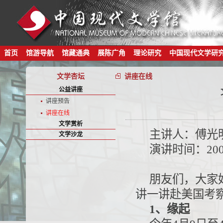
首页
馆游导航
馆藏通典
展陈广角
理论研究
中国现代文学研
文学杏坛
讲座在线
公益讲座
讲座预告
讲座在线
文学赏析
主讲人：傅光
文学沙龙
演讲时间：200
朋友们，大家
讲一讲赴美国考
1、缘起