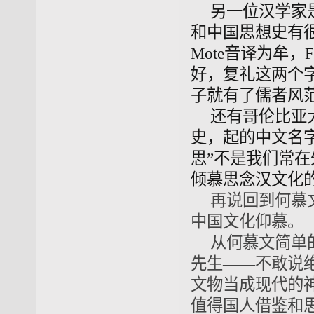
另一位汉学家
和中国思想史有
Mote音译为牟，Fr
好
，
复礼这两个字
子就
有
了
儒者风
还有哥伦比亚
史，
起的中文名
思”不是我们常在
倾慕思念汉文化
再说回到何慕
中国文化仰慕。
从何慕文简单
先生——不敢说
文物当成现代的
值得国人借鉴和